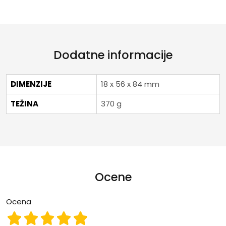
Dodatne informacije
DIMENZIJE
18 x 56 x 84 mm
TEŽINA
370 g
Ocene
Ocena
Ocena 1
Ocena 2
Ocena 3
Ocena 4
Ocena 5