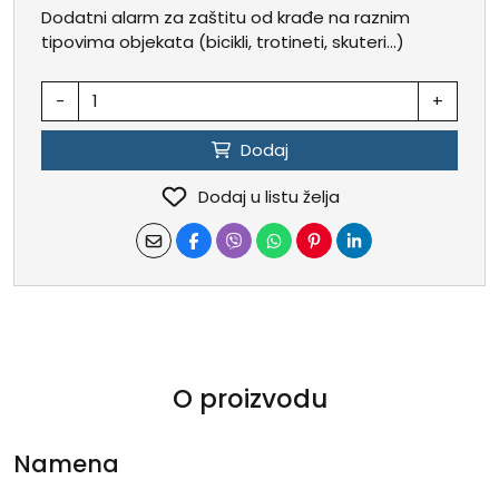
Dodatni alarm za zaštitu od krađe na raznim
tipovima objekata (bicikli, trotineti, skuteri...)
-
+
Dodaj
Dodaj u listu želja
O proizvodu
Namena