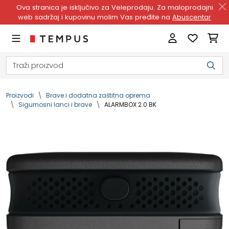
Ova stranica je isključivo za Veleprodaju. Za maloprodajni
web sadržaj i kupovinu molim Vas pređite na
Abuscentar
Proizvodi
Brave i dodatna zaštitna oprema
Sigurnosni lanci i brave
ALARMBOX 2.0 BK