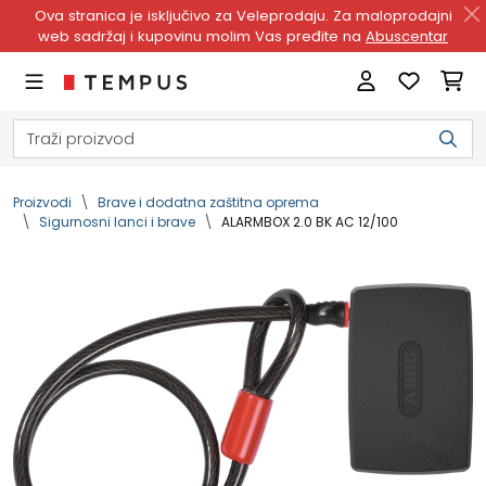
Ova stranica je isključivo za Veleprodaju. Za maloprodajni
web sadržaj i kupovinu molim Vas pređite na
Abuscentar
Proizvodi
Brave i dodatna zaštitna oprema
Sigurnosni lanci i brave
ALARMBOX 2.0 BK AC 12/100