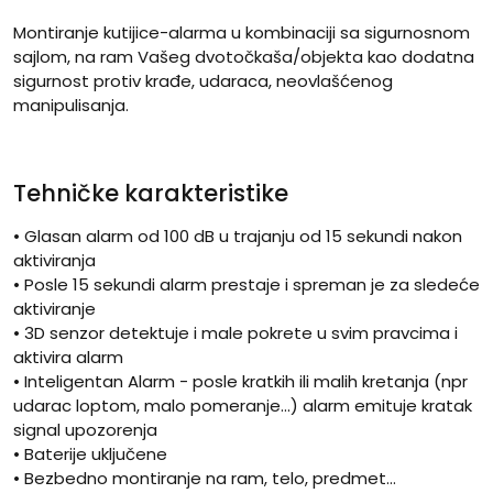
Montiranje kutijice-alarma u kombinaciji sa sigurnosnom
sajlom, na ram Vašeg dvotočkaša/objekta kao dodatna
sigurnost protiv krađe, udaraca, neovlašćenog
manipulisanja.
Tehničke karakteristike
• Glasan alarm od 100 dB u trajanju od 15 sekundi nakon
aktiviranja
• Posle 15 sekundi alarm prestaje i spreman je za sledeće
aktiviranje
• 3D senzor detektuje i male pokrete u svim pravcima i
aktivira alarm
• Inteligentan Alarm - posle kratkih ili malih kretanja (npr
udarac loptom, malo pomeranje...) alarm emituje kratak
signal upozorenja
• Baterije uključene
• Bezbedno montiranje na ram, telo, predmet...