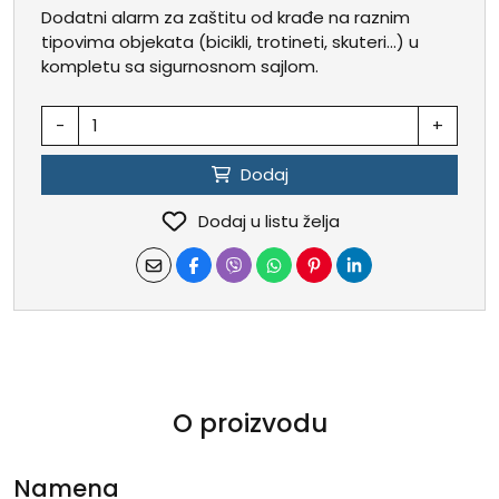
Dodatni alarm za zaštitu od krađe na raznim
tipovima objekata (bicikli, trotineti, skuteri...) u
kompletu sa sigurnosnom sajlom.
-
+
Dodaj
Dodaj u listu želja
O proizvodu
Namena