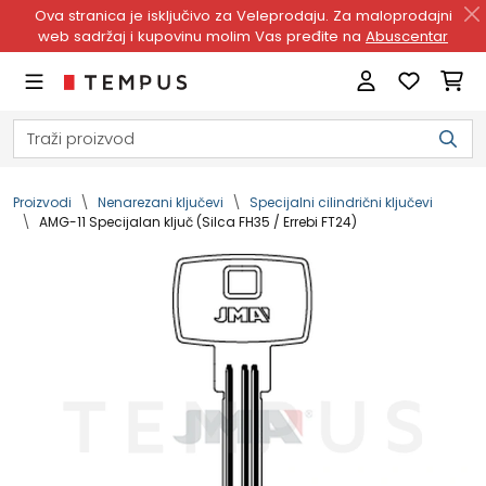
Ova stranica je isključivo za Veleprodaju. Za maloprodajni
web sadržaj i kupovinu molim Vas pređite na
Abuscentar
Proizvodi
Nenarezani ključevi
Specijalni cilindrični ključevi
AMG-11 Specijalan ključ (Silca FH35 / Errebi FT24)