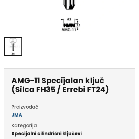
AMG-11 Specijalan ključ
(Silca FH35 / Errebi FT24)
Proizvođač
JMA
Kategorija
Specijalni cilindrični ključevi