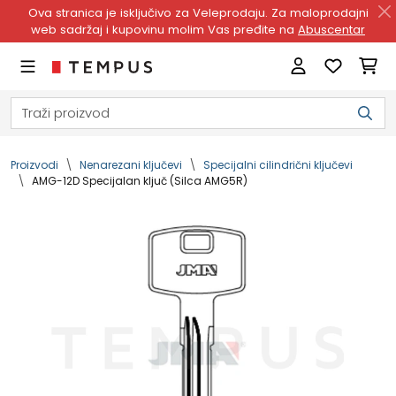
Ova stranica je isključivo za Veleprodaju. Za maloprodajni
web sadržaj i kupovinu molim Vas pređite na
Abuscentar
Proizvodi
Nenarezani ključevi
Specijalni cilindrični ključevi
AMG-12D Specijalan ključ (Silca AMG5R)