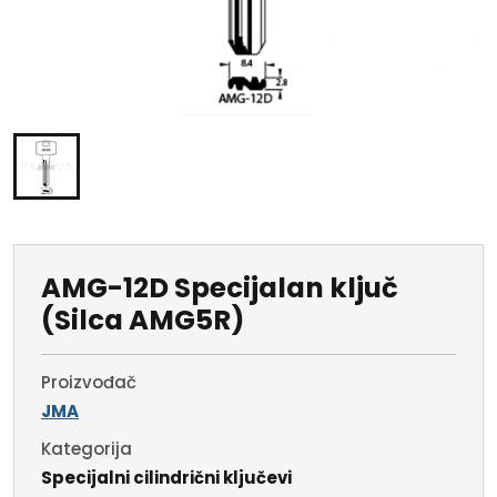
AMG-12D Specijalan ključ
(Silca AMG5R)
Proizvođač
JMA
Kategorija
Specijalni cilindrični ključevi