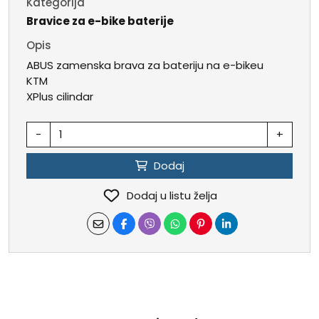
Kategorija
Bravice za e-bike baterije
Opis
ABUS zamenska brava za bateriju na e-bikeu
KTM
XPlus cilindar
-
+
Dodaj
Dodaj u listu želja