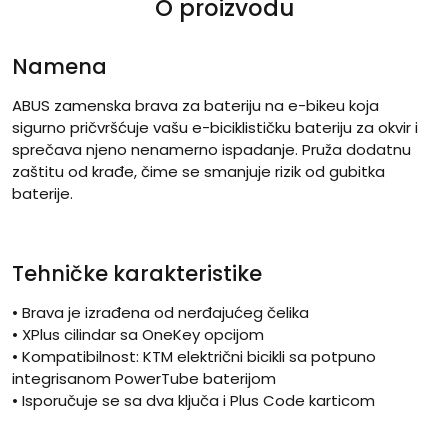
O proizvodu
Namena
ABUS zamenska brava za bateriju na e-bikeu koja
sigurno pričvršćuje vašu e-biciklističku bateriju za okvir i
sprečava njeno nenamerno ispadanje. Pruža dodatnu
zaštitu od krađe, čime se smanjuje rizik od gubitka
baterije.
Tehničke karakteristike
• Brava je izrađena od nerđajućeg čelika
• XPlus cilindar sa OneKey opcijom
• Kompatibilnost: KTM električni bicikli sa potpuno
integrisanom PowerTube baterijom
• Isporučuje se sa dva ključa i Plus Code karticom