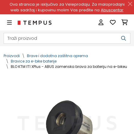
Ova stranica je isključivo za Veleprodaju. Za maloprodajni
web sadržaj i kupovinu molim Vas pređite na
Abuscentar
Proizvodi
Brave i dodatna zaštitna oprema
Bravice za e-bike baterije
BLO KTM IT1 XPlus - ABUS zamenska brava za bateriju na e-bikeu