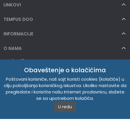
LINKOVI
TEMPUS DOO
INFORMACIJE
O NAMA
Obaveštenje o kolačićima
Poštovani korisniče, naš sajt koristi cookies (kolačiće) u
cilju poboljšanja korisničkog iskustva. Ukoliko nastavite da
pregledate i koristite našu Internet prodavnicu, slažete
se sa upotrebom kolačića.
U redu
Copyright © 2026. Tempus DOO. Sva prava zadržana.
Powered by
CS Shop