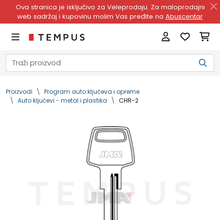
Ova stranica je isključivo za Veleprodaju. Za maloprodajni
web sadržaj i kupovinu molim Vas pređite na
Abuscentar
Proizvodi
Program auto ključeva i opreme
Auto ključevi - metal i plastika
CHR-2