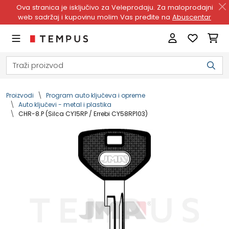
Ova stranica je isključivo za Veleprodaju. Za maloprodajni
web sadržaj i kupovinu molim Vas pređite na
Abuscentar
Proizvodi
Program auto ključeva i opreme
Auto ključevi - metal i plastika
CHR-8.P (Silca CY15RP / Errebi CY58RP103)