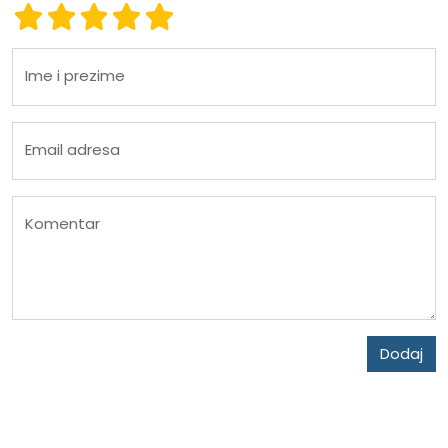
Ocena 1
Ocena 2
Ocena 3
Ocena 4
Ocena 5
Ime i prezime
Email adresa
Komentar
Dodaj