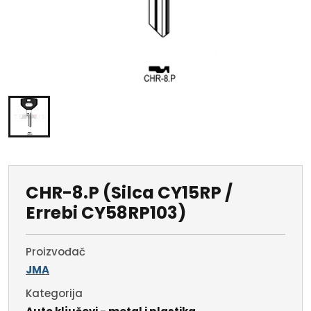
CHR-8.P (Silca CY15RP /
Errebi CY58RP103)
Proizvođač
JMA
Kategorija