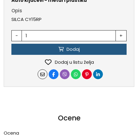
Auto ključevi - metal i plastika
Opis
SILCA CY15RP
-
+
Dodaj
Dodaj u listu želja
Ocene
Ocena