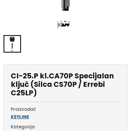
CI-25.P kl.CA70P Specijalan
ključ (Silca CS70P / Errebi
C25LP)
Proizvođač
KEYLINE
Kategorija