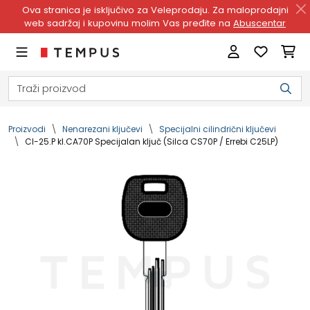
Ova stranica je isključivo za Veleprodaju. Za maloprodajni
web sadržaj i kupovinu molim Vas pređite na
Abuscentar
Proizvodi
Nenarezani ključevi
Specijalni cilindrični ključevi
CI-25.P kl.CA70P Specijalan ključ (Silca CS70P / Errebi C25LP)