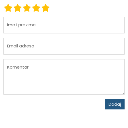
Ocena 1
Ocena 2
Ocena 3
Ocena 4
Ocena 5
Ime i prezime
Email adresa
Komentar
Dodaj