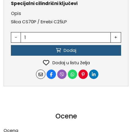
Specijalni cilindrični ključevi
Opis
Silca CS70P / Errebi C25LP
-
+
Dodaj
Dodaj u listu želja
Ocene
Ocena