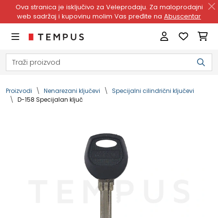
Ova stranica je isključivo za Veleprodaju. Za maloprodajni
web sadržaj i kupovinu molim Vas pređite na
Abuscentar
Proizvodi
Nenarezani ključevi
Specijalni cilindrični ključevi
D-158 Specijalan ključ