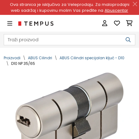
Ova stranica je isključivo za Veleprodaju. Za maloprodajni
web sadržaj i kupovinu molim Vas pređite na
Abuscentar
Proizvodi
ABUS Cilindri
ABUS Cilindri specijalan ključ - D10
D10 NP 35/65