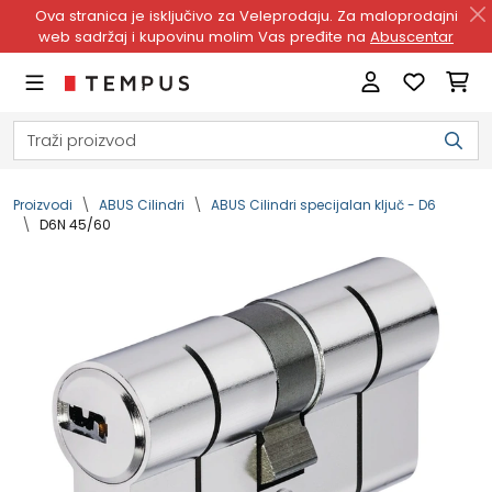
Ova stranica je isključivo za Veleprodaju. Za maloprodajni
web sadržaj i kupovinu molim Vas pređite na
Abuscentar
Proizvodi
ABUS Cilindri
ABUS Cilindri specijalan ključ - D6
D6N 45/60