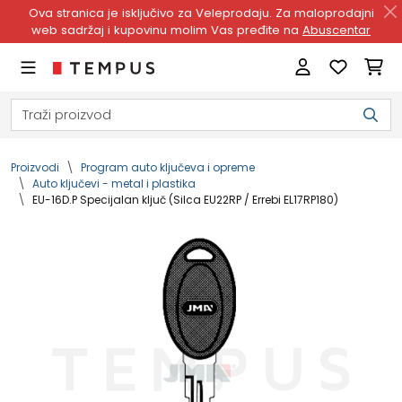
Ova stranica je isključivo za Veleprodaju. Za maloprodajni
web sadržaj i kupovinu molim Vas pređite na
Abuscentar
Proizvodi
Program auto ključeva i opreme
Auto ključevi - metal i plastika
EU-16D.P Specijalan ključ (Silca EU22RP / Errebi EL17RP180)