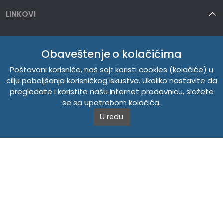
LINKOVI
TEMPUS DOO
Obaveštenje o kolačićima
INFORMACIJE
Poštovani korisniče, naš sajt koristi cookies (kolačiće) u
cilju poboljšanja korisničkog iskustva. Ukoliko nastavite da
O NAMA
pregledate i koristite našu Internet prodavnicu, slažete
se sa upotrebom kolačića.
U redu
Copyright © 2026. Tempus DOO. Sva prava zadržana.