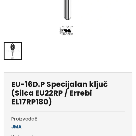
EU-16D.P Specijalan ključ
(Silca EU22RP / Errebi
EL17RP180)
Proizvođač
JMA