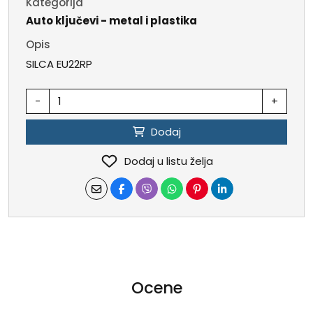
Kategorija
Auto ključevi - metal i plastika
Opis
SILCA EU22RP
-
+
Dodaj
Dodaj u listu želja
Ocene