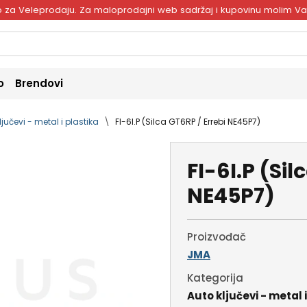
ivo za Veleprodaju. Za maloprodajni web sadržaj i kupovinu molim V
o
Brendovi
ljučevi - metal i plastika
FI-6I.P (Silca GT6RP / Errebi NE45P7)
FI-6I.P (Sil
NE45P7)
Proizvođač
JMA
Kategorija
Auto ključevi - metal 