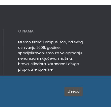
O NAMA
Mi smo firma Tempus Doo, od svog
osnivanja 2006. godine,
specijalizovani smo za veleprodaju
nenarezanih ključeva, mašina,
brava, cilindara, katanaca i druge
propratne opreme.
U redu