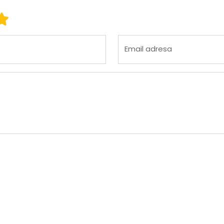
 3
ena 4
Ocena 5
Email adresa