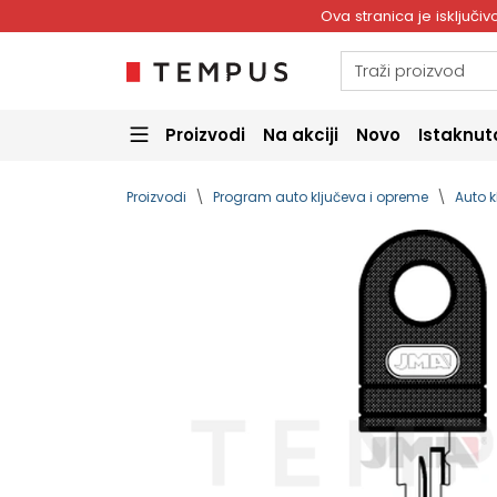
Ova stranica je isključ
Proizvodi
Na akciji
Novo
Istaknut
Proizvodi
Program auto ključeva i opreme
Auto k