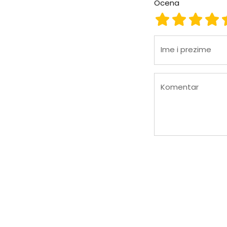
Ocena
Ocena 1
Ocena 2
Ocena
Oc
Ime i prezime
Komentar