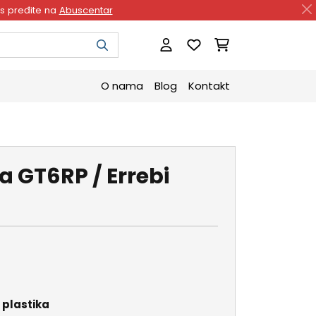
as pređite na
Abuscentar
O nama
Blog
Kontakt
ca GT6RP / Errebi
i plastika