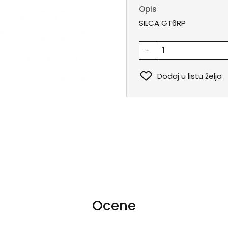
Opis
SILCA GT6RP
-
Dodaj u listu želja
Ocene