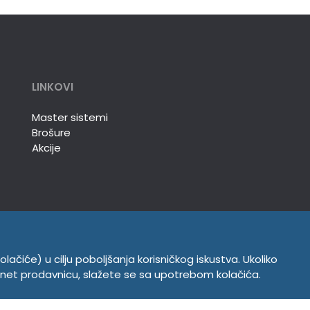
LINKOVI
Master sistemi
Brošure
Akcije
olačiće) u cilju poboljšanja korisničkog iskustva. Ukoliko
INFORMACIJE
ernet prodavnicu, slažete se sa upotrebom kolačića.
Politika o kolačićima