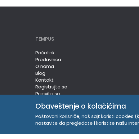
TEMPUS
Početak
Prodavnica
O nama
Blog
Kontakt
Registrujte se
Prijavite se
Obaveštenje o kolačićima
Poštovani korisniče, naš sajt koristi cookies (k
TEMPUS DOO
nastavite da pregledate i koristite našu Int
Trg Komenskog 2, 21000