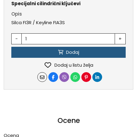
Specijalni cilindrični ključevi
Opis
Silca FI3R / Keyline FIA3S
-
+
Dodaj
Dodaj u listu želja
Ocene
Ocena