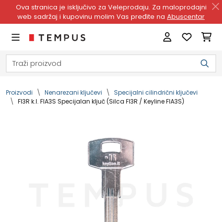
Ova stranica je isključivo za Veleprodaju. Za maloprodajni
web sadržaj i kupovinu molim Vas pređite na
Abuscentar
Proizvodi
Nenarezani ključevi
Specijalni cilindrični ključevi
FI3R k.l. FIA3S Specijalan ključ (Silca FI3R / Keyline FIA3S)