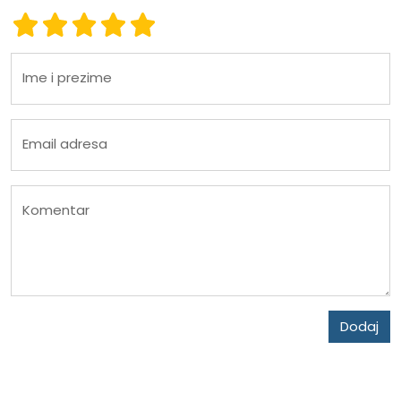
Ocena 1
Ocena 2
Ocena 3
Ocena 4
Ocena 5
Ime i prezime
Email adresa
Komentar
Dodaj