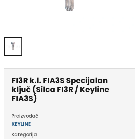
FI3R k.l. FIA3S Specijalan
ključ (Silca FI3R / Keyline
FIA3S)
Proizvođač
KEYLINE
Kategorija