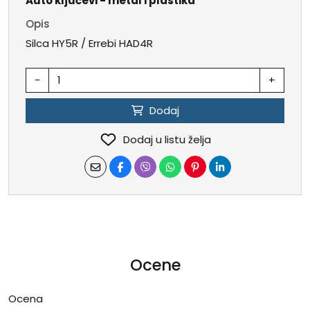
Auto ključevi - metal i plastika
Opis
Silca HY5R / Errebi HAD4R
-
+
Dodaj
Dodaj u listu želja
Ocene
Ocena