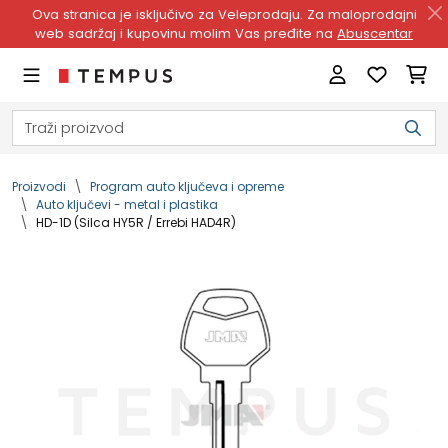
Ova stranica je isključivo za Veleprodaju. Za maloprodajni
web sadržaj i kupovinu molim Vas pređite na
Abuscentar
Proizvodi
Program auto ključeva i opreme
Auto ključevi - metal i plastika
HD-1D (Silca HY5R / Errebi HAD4R)