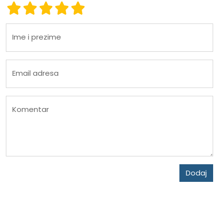
Ocena 1
Ocena 2
Ocena 3
Ocena 4
Ocena 5
Ime i prezime
Email adresa
Komentar
Dodaj