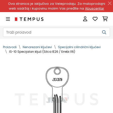
Ova stranica je isključivo za Veleprodaju. Za maloprodajni
web sadržaj i kupovinu molim Vas pređite na
Abuscentar
Proizvodi
Nenarezani ključevi
Specijalni cilindrični ključevi
IS-10 Specijalan ključ (Silca IE26 / Errebi I16)