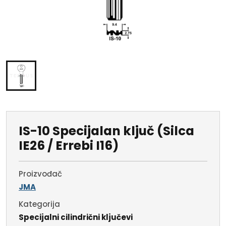
IS-10 Specijalan ključ (Silca
IE26 / Errebi I16)
Proizvođač
JMA
Kategorija
Specijalni cilindrični ključevi