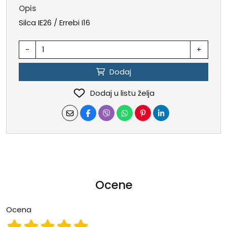
Opis
Silca IE26 / Errebi I16
-
+
Dodaj
Dodaj u listu želja
Ocene
Ocena
Ocena 1
Ocena 2
Ocena 3
Ocena 4
Ocena 5