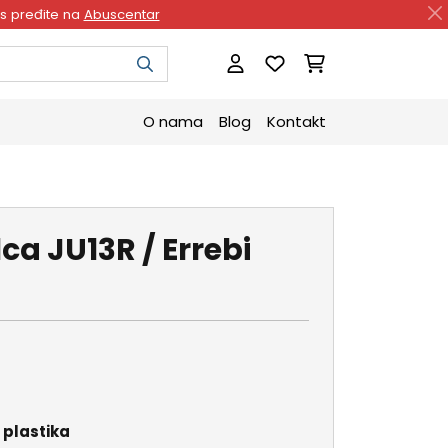
as pređite na
Abuscentar
O nama
Blog
Kontakt
ca JU13R / Errebi
i plastika