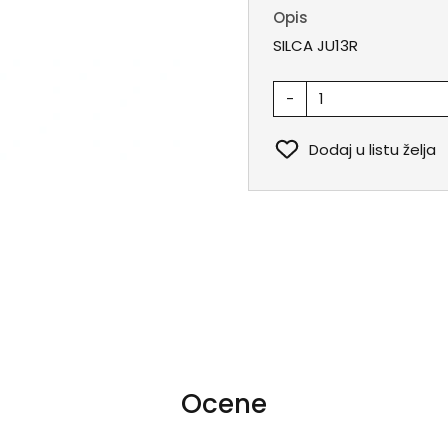
Opis
SILCA JU13R
-
Dodaj u listu želja
Ocene