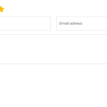
 3
ena 4
Ocena 5
Email adresa