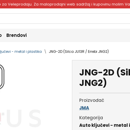
ivo za Veleprodaju. Za maloprodajni web sadržaj i kupovinu molim V
o
Brendovi
ljučevi - metal i plastika
JNG-2D (Silca JU13R / Errebi JNG2)
JNG-2D (Sil
JNG2)
Proizvođač
JMA
Kategorija
Auto ključevi - metal 