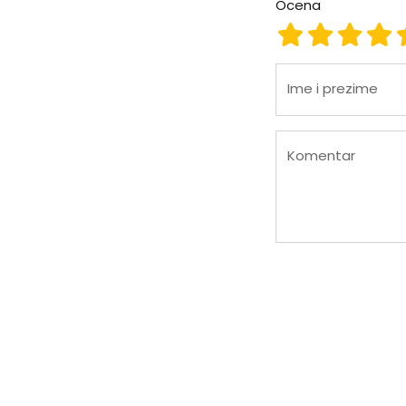
Ocena
Ocena 1
Ocena 2
Ocena
Oc
Ime i prezime
Komentar