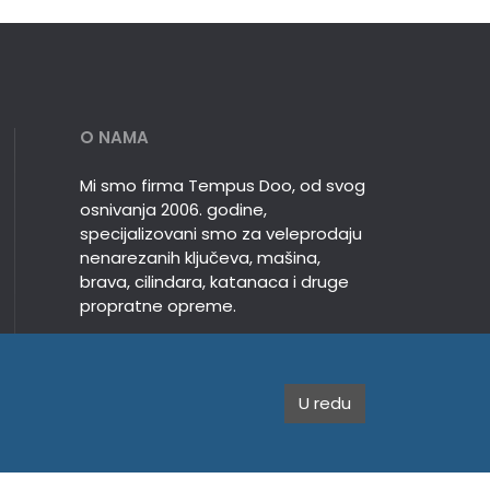
O NAMA
Mi smo firma Tempus Doo, od svog
osnivanja 2006. godine,
specijalizovani smo za veleprodaju
nenarezanih ključeva, mašina,
brava, cilindara, katanaca i druge
propratne opreme.
U redu