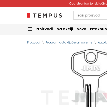
Ova stranica je isključ
Proizvodi
Na akciji
Novo
Istaknut
Proizvodi
Program auto ključeva i opreme
Auto k