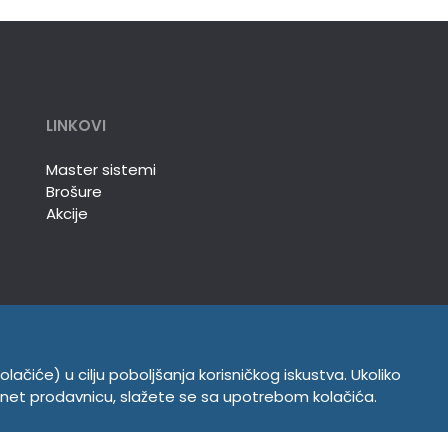
LINKOVI
Master sistemi
Brošure
Akcije
olačiće) u cilju poboljšanja korisničkog iskustva. Ukoliko
INFORMACIJE
ernet prodavnicu, slažete se sa upotrebom kolačića.
Politika o kolačićima