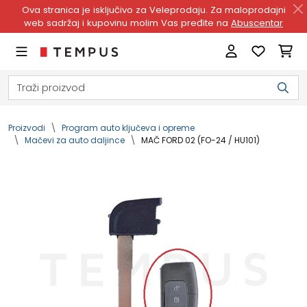
Ova stranica je isključivo za Veleprodaju. Za maloprodajni
web sadržaj i kupovinu molim Vas pređite na
Abuscentar
Proizvodi
Program auto ključeva i opreme
Mačevi za auto daljince
MAČ FORD 02 (FO-24 / HU101)