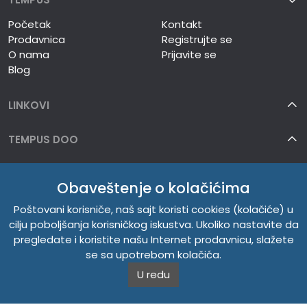
Početak
Kontakt
Prodavnica
Registrujte se
O nama
Prijavite se
Blog
LINKOVI
TEMPUS DOO
INFORMACIJE
Obaveštenje o kolačićima
O NAMA
Poštovani korisniče, naš sajt koristi cookies (kolačiće) u
cilju poboljšanja korisničkog iskustva. Ukoliko nastavite da
pregledate i koristite našu Internet prodavnicu, slažete
se sa upotrebom kolačića.
U redu