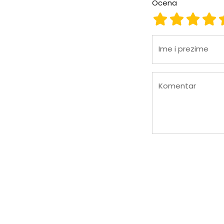
Ocena
Ocena 1
Ocena 2
Ocena
Oc
Ime i prezime
Komentar