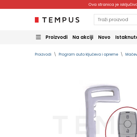
Ova stranica je isključ
Proizvodi
Na akciji
Novo
Istaknut
Proizvodi
Program auto ključeva i opreme
Mačev