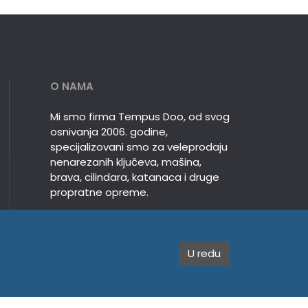
O NAMA
Mi smo firma Tempus Doo, od svog
osnivanja 2006. godine,
specijalizovani smo za veleprodaju
nenarezanih ključeva, mašina,
brava, cilindara, katanaca i druge
propratne opreme.
U redu