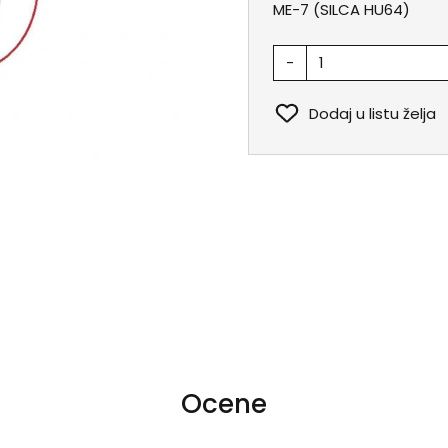
ME-7 (SILCA HU64)
-
Dodaj u listu želja
Ocene