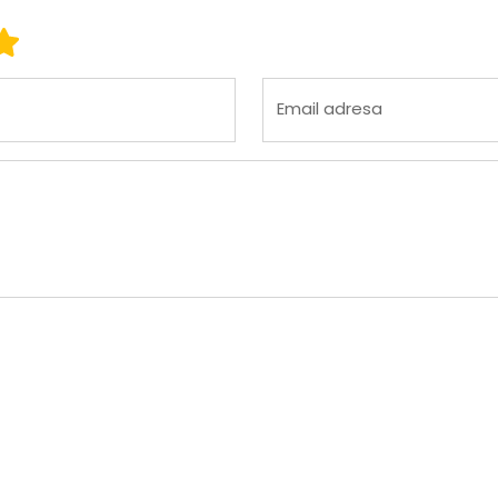
 3
ena 4
Ocena 5
Email adresa