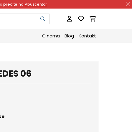
as pređite na
Abuscentar
O nama
Blog
Kontakt
DES 06
ce