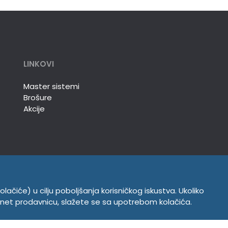
LINKOVI
Master sistemi
Brošure
Akcije
olačiće) u cilju poboljšanja korisničkog iskustva. Ukoliko
INFORMACIJE
ernet prodavnicu, slažete se sa upotrebom kolačića.
Politika o kolačićima