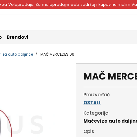
ivo za Veleprodaju. Za maloprodajni web sadržaj i kupovinu molim V
o
Brendovi
i za auto daljince
MAČ MERCEDES 06
MAČ MERCE
Proizvođač
OSTALI
Kategorija
Mačevi za auto daljin
Opis