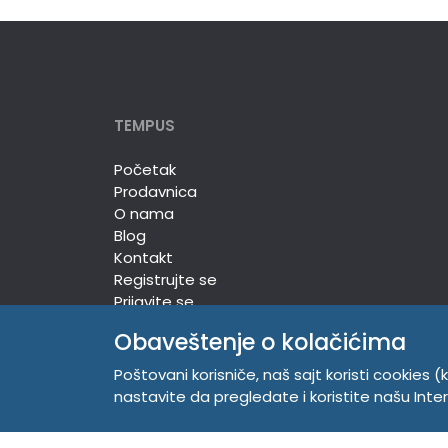
TEMPUS
Početak
Prodavnica
O nama
Blog
Kontakt
Registrujte se
Prijavite se
Obaveštenje o kolačićima
Poštovani korisniče, naš sajt koristi cookies (k
TEMPUS DOO
nastavite da pregledate i koristite našu Int
Trg Komenskog 2, 21000