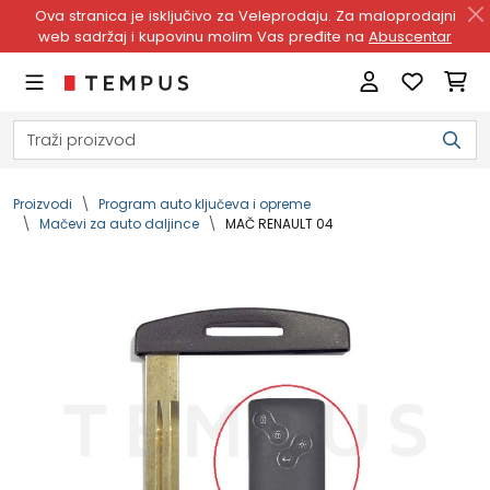
Ova stranica je isključivo za Veleprodaju. Za maloprodajni
web sadržaj i kupovinu molim Vas pređite na
Abuscentar
Proizvodi
Program auto ključeva i opreme
Mačevi za auto daljince
MAČ RENAULT 04