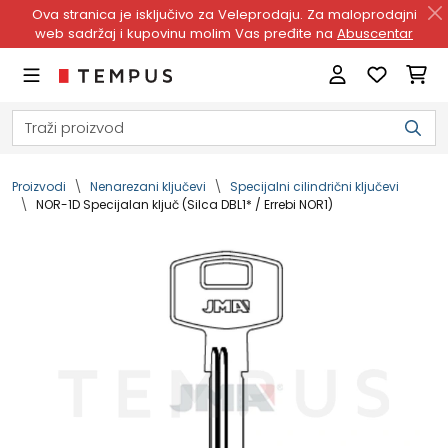
Ova stranica je isključivo za Veleprodaju. Za maloprodajni
web sadržaj i kupovinu molim Vas pređite na
Abuscentar
Proizvodi
Nenarezani ključevi
Specijalni cilindrični ključevi
NOR-1D Specijalan ključ (Silca DBL1* / Errebi NOR1)