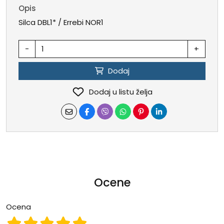
Opis
Silca DBL1* / Errebi NOR1
-
+
Dodaj
Dodaj u listu želja
Ocene
Ocena
Ocena 1
Ocena 2
Ocena 3
Ocena 4
Ocena 5