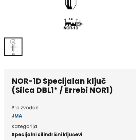
NOR-1D Specijalan ključ
(Silca DBL1* / Errebi NOR1)
Proizvođač
JMA
Kategorija
Specijalni cilindrični ključevi