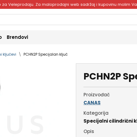
ivo za Veleprodaju. Za maloprodajni web sadržaj i kupovinu molim V
o
Brendovi
i ključevi
PCHN2P Specijalan ključ
PCHN2P Spe
Proizvođač
CANAS
Kategorija
Specijalni cilindrični k
Opis