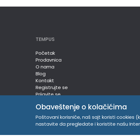
TEMPUS
Početak
Prodavnica
O nama
Blog
Kontakt
Registrujte se
Prijavite se
Obaveštenje o kolačićima
Poštovani korisniče, naš sajt koristi cookies (k
TEMPUS DOO
nastavite da pregledate i koristite našu Int
Trg Komenskog 2, 21000