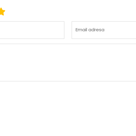
 3
ena 4
Ocena 5
Email adresa