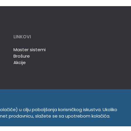
LINKOVI
Master sistemi
Brošure
Akcije
olačiće) u cilju poboljšanja korisničkog iskustva. Ukoliko
INFORMACIJE
ernet prodavnicu, slažete se sa upotrebom kolačića.
Politika o kolačićima