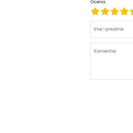
Ocena
Ocena 1
Ocena 2
Ocena
Oc
Ime i prezime
Komentar