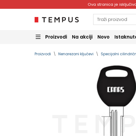
Ova stranica je isključ
Proizvodi
Na akciji
Novo
Istaknut
Proizvodi
Nenarezani ključevi
Specijalni cilindričn