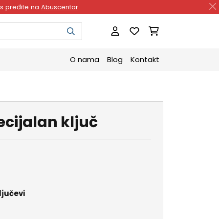
as pređite na
Abuscentar
O nama
Blog
Kontakt
cijalan ključ
ljučevi