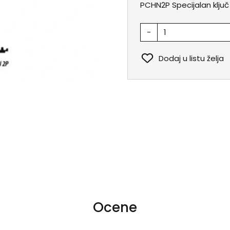
PCHN2P Specijalan ključ
-
Dodaj u listu želja
Ocene