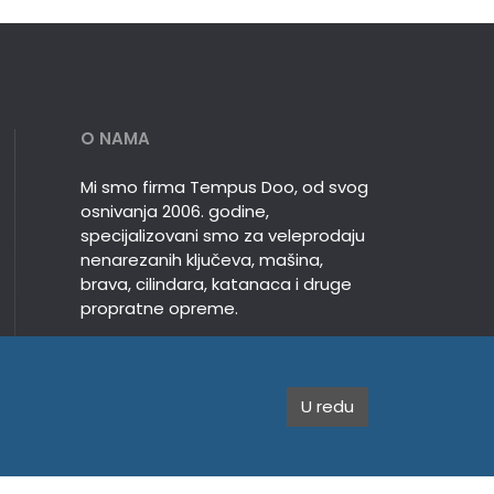
O NAMA
Mi smo firma Tempus Doo, od svog
osnivanja 2006. godine,
specijalizovani smo za veleprodaju
nenarezanih ključeva, mašina,
brava, cilindara, katanaca i druge
propratne opreme.
U redu