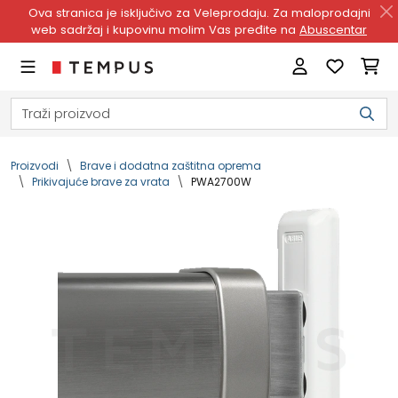
Ova stranica je isključivo za Veleprodaju. Za maloprodajni
web sadržaj i kupovinu molim Vas pređite na
Abuscentar
Proizvodi
Brave i dodatna zaštitna oprema
Prikivajuće brave za vrata
PWA2700W