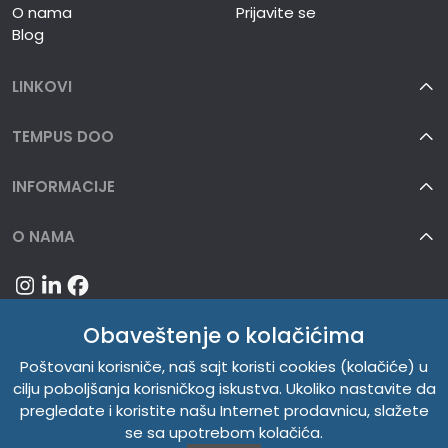
O nama
Prijavite se
Blog
LINKOVI
TEMPUS DOO
INFORMACIJE
O NAMA
Obaveštenje o kolačićima
Poštovani korisniče, naš sajt koristi cookies (kolačiće) u
cilju poboljšanja korisničkog iskustva. Ukoliko nastavite da
pregledate i koristite našu Internet prodavnicu, slažete
se sa upotrebom kolačića.