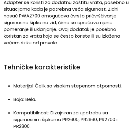
Adapter se koristi za dodatnu zaštitu vrata, posebno u
situacijama kada je potrebna veća sigurnost. Zidni
nosač PWA2700 omogućava čvrsto pričvršćivanje
sigurnosne šipke na zid, čime se sprečava njeno
pomeranje ili uklanjanje. Ovaj dodatak je posebno
koristan za vrata koja se često koriste ili su izložena
većem riziku od provale.
Tehničke karakteristike
Materijal: Čelik sa visokim stepenom otpornosti.
Boja: Bela.
Kompatibilnost: Dizajniran za upotrebu sa
sigurnosnim šipkama PR2600, PR2660, PR2700 i
PR2800.