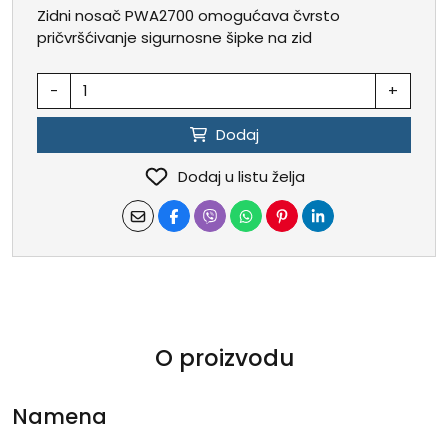
Zidni nosač PWA2700 omogućava čvrsto
pričvršćivanje sigurnosne šipke na zid
-
+
Dodaj
Dodaj u listu želja
O proizvodu
Namena