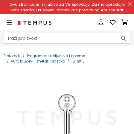
Ova stranica je isključivo za Veleprodaju. Za maloprodajni
web sadržaj i kupovinu molim Vas pređite na
Abuscentar
Proizvodi
Program auto ključeva i opreme
Auto ključevi - metal i plastika
S-SK13