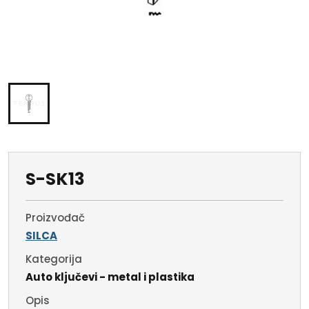
S-SK13
Proizvođač
SILCA
Kategorija
Auto ključevi - metal i plastika
Opis