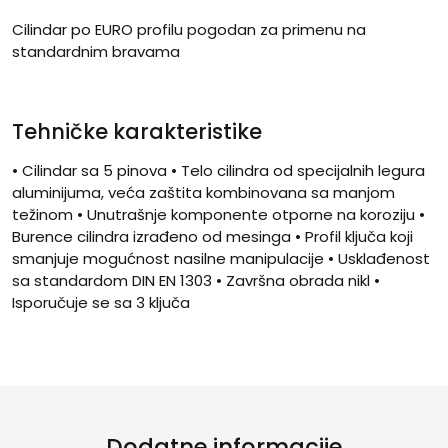
Cilindar po EURO profilu pogodan za primenu na
standardnim bravama
Tehničke karakteristike
• Cilindar sa 5 pinova • Telo cilindra od specijalnih legura
aluminijuma, veća zaštita kombinovana sa manjom
težinom • Unutrašnje komponente otporne na koroziju •
Burence cilindra izrađeno od mesinga • Profil ključa koji
smanjuje mogućnost nasilne manipulacije • Usklađenost
sa standardom DIN EN 1303 • Završna obrada nikl •
Isporučuje se sa 3 ključa
Dodatne informacije