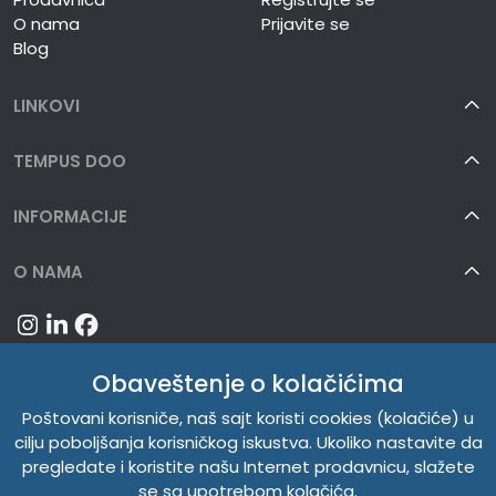
O nama
Prijavite se
Blog
LINKOVI
TEMPUS DOO
INFORMACIJE
O NAMA
Obaveštenje o kolačićima
Poštovani korisniče, naš sajt koristi cookies (kolačiće) u
cilju poboljšanja korisničkog iskustva. Ukoliko nastavite da
pregledate i koristite našu Internet prodavnicu, slažete
se sa upotrebom kolačića.