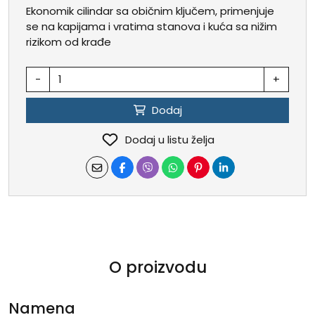
Ekonomik cilindar sa običnim ključem, primenjuje
se na kapijama i vratima stanova i kuća sa nižim
rizikom od krađe
-
+
Dodaj
Dodaj u listu želja
O proizvodu
Namena