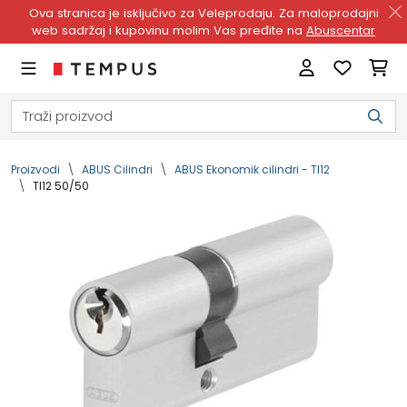
Ova stranica je isključivo za Veleprodaju. Za maloprodajni
web sadržaj i kupovinu molim Vas pređite na
Abuscentar
Proizvodi
ABUS Cilindri
ABUS Ekonomik cilindri - TI12
TI12 50/50