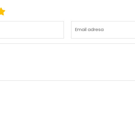
 3
ena 4
Ocena 5
Email adresa