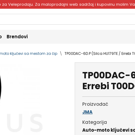
ivo za Veleprodaju. Za maloprodajni web sadržaj i kupovinu molim V
o
Brendovi
moto ključevi sa mestom za čip
TP00DAC-6D.P (Silca HU179TE / Errebi
TP00DAC-6D
Errebi T00
Proizvođač
JMA
Kategorija
Auto-moto ključevi s