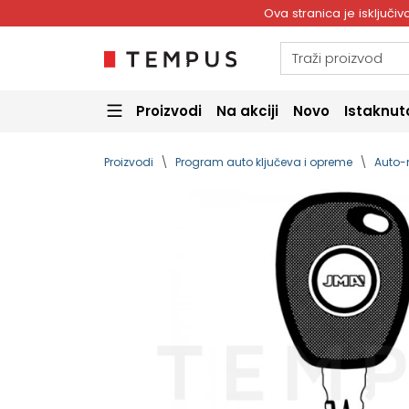
Ova stranica je isključ
Proizvodi
Na akciji
Novo
Istaknut
Proizvodi
Program auto ključeva i opreme
Auto-