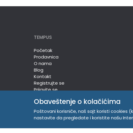
TEMPUS
Početak
Prodavnica
O nama
Blog
Kontakt
Registrujte se
Prijavite se
Obaveštenje o kolačićima
Poštovani korisniče, naš sajt koristi cookies (k
TEMPUS DOO
nastavite da pregledate i koristite našu Int
Trg Komenskog 2, 21000