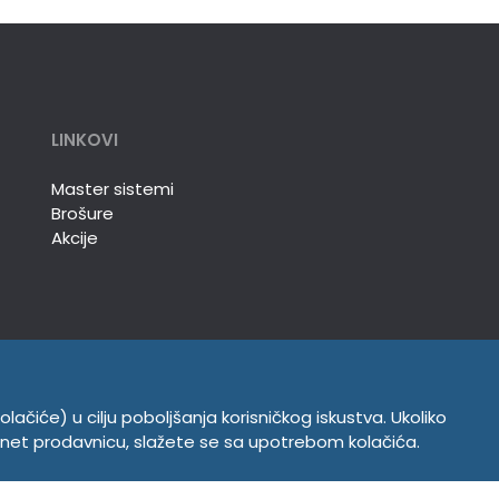
LINKOVI
Master sistemi
Brošure
Akcije
olačiće) u cilju poboljšanja korisničkog iskustva. Ukoliko
INFORMACIJE
ernet prodavnicu, slažete se sa upotrebom kolačića.
Politika o kolačićima