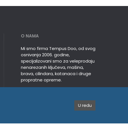
O NAMA
Mi smo firma Tempus Doo, od svog
osnivanja 2006. godine,
specijalizovani smo za veleprodaju
nenarezanih ključeva, mašina,
brava, cilindara, katanaca i druge
propratne opreme.
U redu