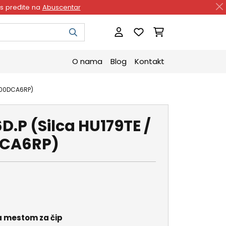
as pređite na
Abuscentar
O nama
Blog
Kontakt
 T00DCA6RP)
.P (Silca HU179TE /
DCA6RP)
a mestom za čip