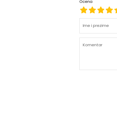
Ocena
Ocena 1
Ocena 2
Ocena
Oc
Ime i prezime
Komentar