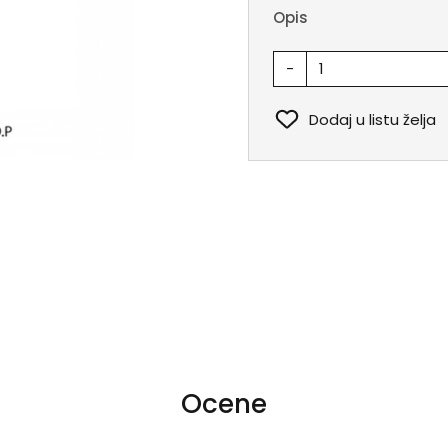
Opis
-
Dodaj u listu želja
Ocene