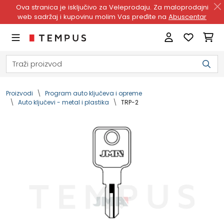
Ova stranica je isključivo za Veleprodaju. Za maloprodajni
web sadržaj i kupovinu molim Vas pređite na
Abuscentar
Proizvodi
Program auto ključeva i opreme
Auto ključevi - metal i plastika
TRP-2