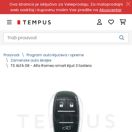
Ova stranica je isključivo za Veleprodaju. Za maloprodajni
web sadržaj i kupovinu molim Vas pređite na
Abuscentar
Proizvodi
Program auto ključeva i opreme
Zamenske auto školjke
TS ALFA 08 - Alfa Romeo smart ključ 3 tastera