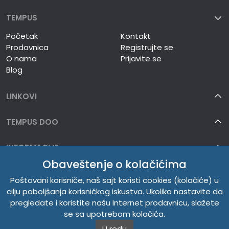
TEMPUS
Početak
Kontakt
Prodavnica
Registrujte se
O nama
Prijavite se
Blog
LINKOVI
TEMPUS DOO
INFORMACIJE
Obaveštenje o kolačićima
O NAMA
Poštovani korisniče, naš sajt koristi cookies (kolačiće) u
cilju poboljšanja korisničkog iskustva. Ukoliko nastavite da
pregledate i koristite našu Internet prodavnicu, slažete
se sa upotrebom kolačića.
U redu