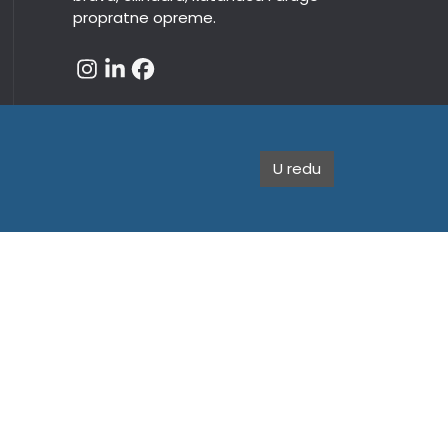
propratne opreme.
U redu