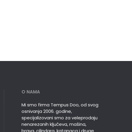
O NAMA
Mi smo firma Tempus Doo, od svog
osnivanja 2006. godine,
specijalizovani smo za veleprodaju
nenarezanih ključeva, mašina,
brava, cilindara, katanaca i druge