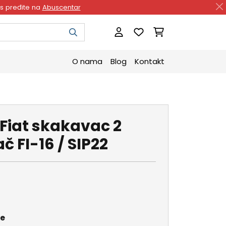
as pređite na
Abuscentar
O nama
Blog
Kontakt
- Fiat skakavac 2
č FI-16 / SIP22
ke