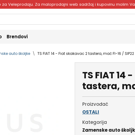
ivo za Veleprodaju. Za maloprodajni web sadržaj i kupovinu molim V
o
Brendovi
ske auto školjke
TS FIAT 14 - Fiat skakavac 2 tastera, mač FI-16 / SIP22
TS FIAT 14 
tastera, ma
Proizvođač
OSTALI
Kategorija
Zamenske auto školj