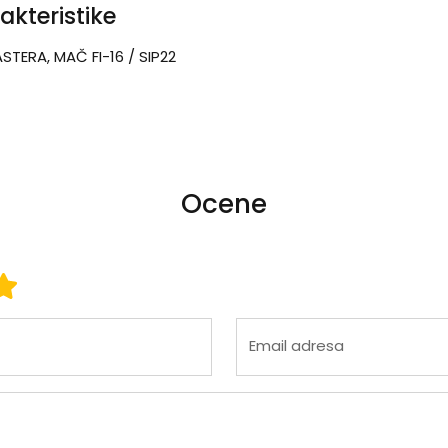
akteristike
STERA, MAČ FI-16 / SIP22
Ocene
 3
ena 4
Ocena 5
Email adresa