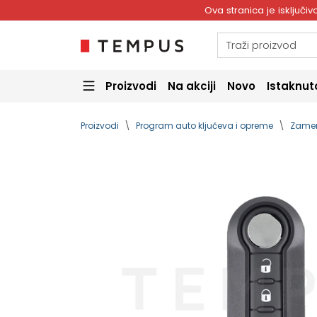
Ova stranica je isključ
Proizvodi
Na akciji
Novo
Istaknut
Proizvodi
Program auto ključeva i opreme
Zamen