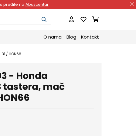
as pređite na
Abuscentar
O nama
Blog
Kontakt
-31 / HON66
3 - Honda
 tastera, mač
 HON66