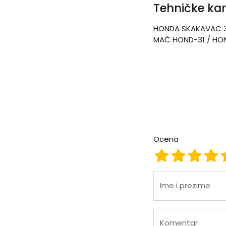
Tehničke kar
HONDA SKAKAVAC 3
MAČ HOND-31 / HO
Ocena
Ocena 1
Ocena 2
Ocena
Oc
Ime i prezime
Komentar