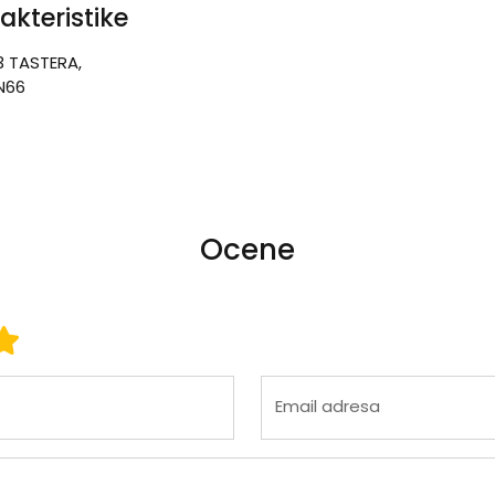
akteristike
 TASTERA,
N66
Ocene
 3
ena 4
Ocena 5
Email adresa