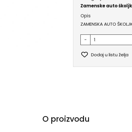
Zamenske auto školj
Opis
ZAMENSKA AUTO ŠKOLJ
-
Dodaj u listu želja
O proizvodu