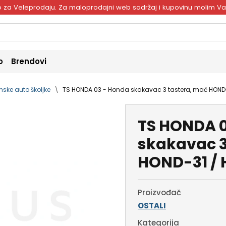
ivo za Veleprodaju. Za maloprodajni web sadržaj i kupovinu molim V
o
Brendovi
ske auto školjke
TS HONDA 03 - Honda skakavac 3 tastera, mač HOND
TS HONDA 0
skakavac 3
HOND-31 /
Proizvođač
OSTALI
Kategorija