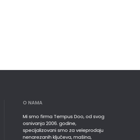
O NAMA
Mi smo firma Tempus Doo, od svog
osnivanja 2006. godine,
specijalizovani smo za veleprodaju
nenarezanih ključeva, mašina,