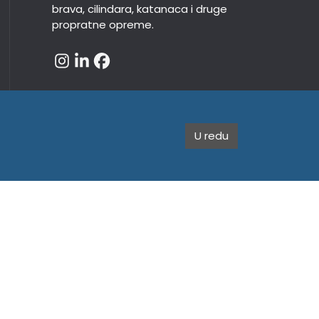
brava, cilindara, katanaca i druge
propratne opreme.
U redu