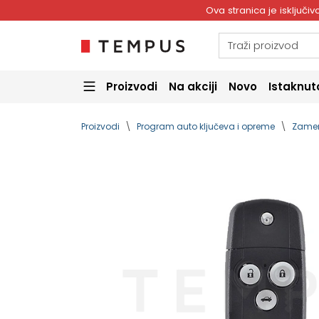
Ova stranica je isključ
Proizvodi
Na akciji
Novo
Istaknut
Proizvodi
Program auto ključeva i opreme
Zamen