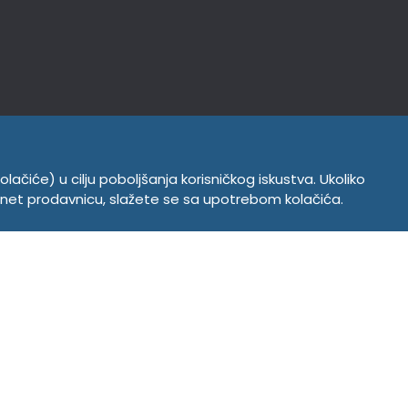
INFORMACIJE
Politika o kolačićima
olačiće) u cilju poboljšanja korisničkog iskustva. Ukoliko
Uslovi korišćenja
ernet prodavnicu, slažete se sa upotrebom kolačića.
Politika privatnosti