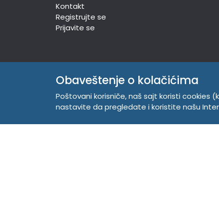
Kontakt
Registrujte se
Prijavite se
TEMPUS DOO
Obaveštenje o kolačićima
Trg Komenskog 2, 21000
Poštovani korisniče, naš sajt koristi cookies (k
Novi Sad, Srbija
nastavite da pregledate i koristite našu Int
Telefon:
381 21 529 883
Mobilni:
381 63 529 608
PIB 104345469
Matični broj 20150718