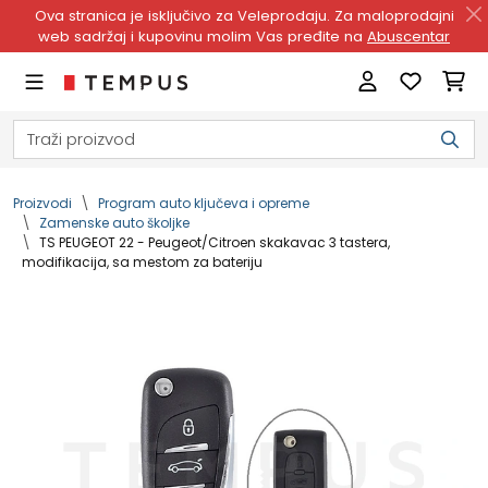
Ova stranica je isključivo za Veleprodaju. Za maloprodajni
web sadržaj i kupovinu molim Vas pređite na
Abuscentar
Proizvodi
Program auto ključeva i opreme
Zamenske auto školjke
TS PEUGEOT 22 - Peugeot/Citroen skakavac 3 tastera,
modifikacija, sa mestom za bateriju