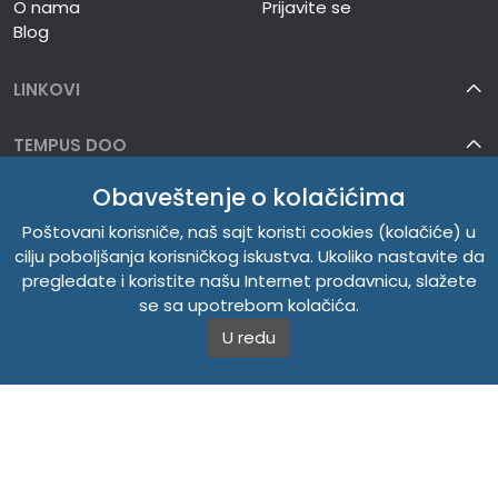
O nama
Prijavite se
Blog
LINKOVI
TEMPUS DOO
Obaveštenje o kolačićima
INFORMACIJE
Poštovani korisniče, naš sajt koristi cookies (kolačiće) u
O NAMA
cilju poboljšanja korisničkog iskustva. Ukoliko nastavite da
pregledate i koristite našu Internet prodavnicu, slažete
se sa upotrebom kolačića.
U redu