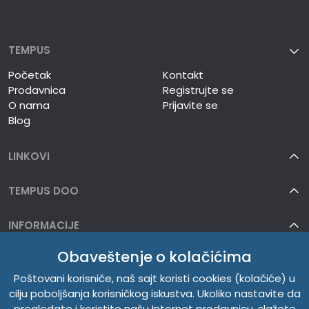
TEMPUS
Početak
Kontakt
Prodavnica
Registrujte se
O nama
Prijavite se
Blog
LINKOVI
TEMPUS DOO
INFORMACIJE
Obaveštenje o kolačićima
O NAMA
Poštovani korisniče, naš sajt koristi cookies (kolačiće) u
cilju poboljšanja korisničkog iskustva. Ukoliko nastavite da
pregledate i koristite našu Internet prodavnicu, slažete