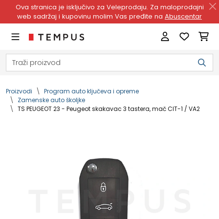
Ova stranica je isključivo za Veleprodaju. Za maloprodajni
web sadržaj i kupovinu molim Vas pređite na
Abuscentar
Proizvodi
Program auto ključeva i opreme
Zamenske auto školjke
TS PEUGEOT 23 - Peugeot skakavac 3 tastera, mač CIT-1 / VA2