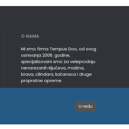
O NAMA
Mi smo firma Tempus Doo, od svog
osnivanja 2006. godine,
specijalizovani smo za veleprodaju
nenarezanih ključeva, mašina,
brava, cilindara, katanaca i druge
propratne opreme.
U redu