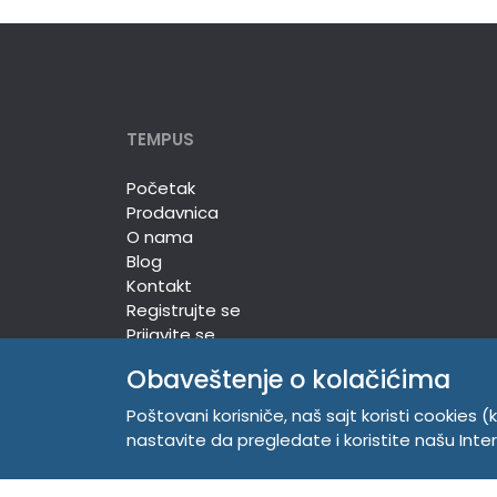
TEMPUS
Početak
Prodavnica
O nama
Blog
Kontakt
Registrujte se
Prijavite se
Obaveštenje o kolačićima
Poštovani korisniče, naš sajt koristi cookies (k
TEMPUS DOO
nastavite da pregledate i koristite našu Int
Trg Komenskog 2, 21000