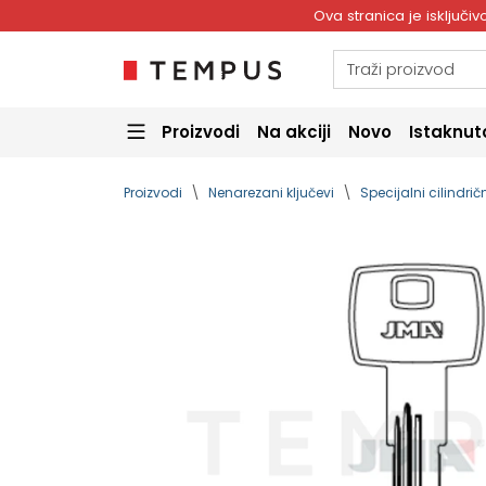
Ova stranica je isključ
Proizvodi
Na akciji
Novo
Istaknut
Proizvodi
Nenarezani ključevi
Specijalni cilindričn