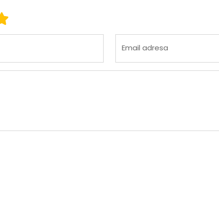
 3
ena 4
Ocena 5
Email adresa