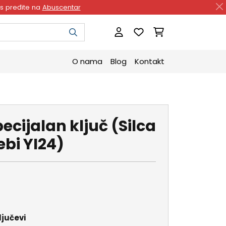
as pređite na
Abuscentar
O nama
Blog
Kontakt
cijalan ključ (Silca
ebi YI24)
ljučevi