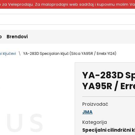
ivo za Veleprodaju. Za maloprodajni web sadržaj i kupovinu molim V
o
Brendovi
i ključevi
YA-283D Specijalan ključ (Silca YA95R / Errebi YI24)
YA-283D Spe
YA95R / Err
Proizvođač
JMA
Kategorija
Specijalni cilindrični k