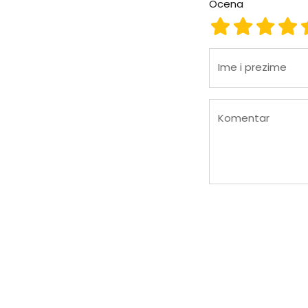
Ocena
Ocena 1
Ocena 2
Ocena
Oc
Ime i prezime
Komentar