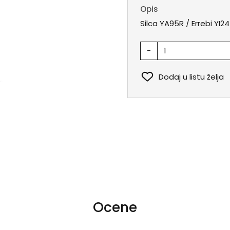
Opis
Silca YA95R / Errebi YI24
-
Dodaj u listu želja
Ocene