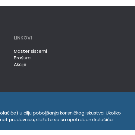
LINKOVI
Master sistemi
Brošure
Akcije
olačiće) u cilju poboljšanja korisničkog iskustva. Ukoliko
INFORMACIJE
ernet prodavnicu, slažete se sa upotrebom kolačića.
Politika o kolačićima