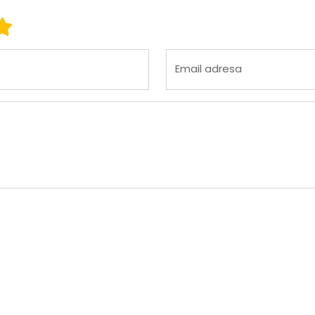
 3
ena 4
Ocena 5
Email adresa