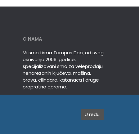
O NAMA
Mi smo firma Tempus Doo, od svog
osnivanja 2006. godine,
specijalizovani smo za veleprodaju
nenarezanih ključeva, mašina,
brava, cilindara, katanaca i druge
propratne opreme.
U redu