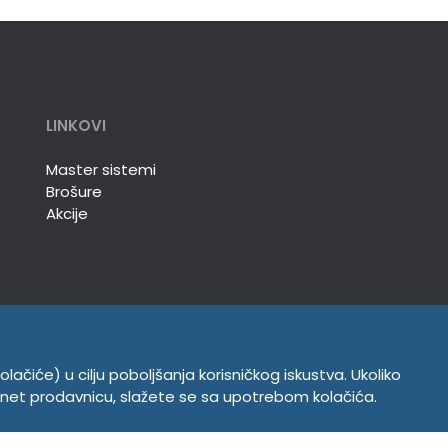
LINKOVI
Master sistemi
Brošure
Akcije
olačiće) u cilju poboljšanja korisničkog iskustva. Ukoliko
INFORMACIJE
ernet prodavnicu, slažete se sa upotrebom kolačića.
Politika o kolačićima