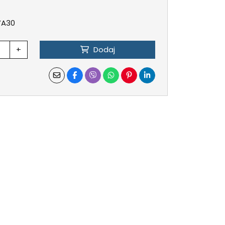
 YA30
+
Dodaj