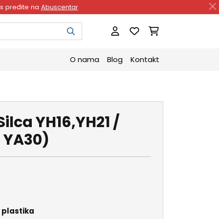
as pređite na
Abuscentar
O nama
Blog
Kontakt
ilca YH16,YH21 /
, YA30)
i plastika