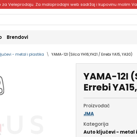
ivo za Veleprodaju. Za maloprodajni web sadržaj i kupovinu molim V
o
Brendovi
ljučevi - metal i plastika
YAMA-12I (Silca YH16,YH21 / Errebi YA15, YA30)
YAMA-12I (S
Errebi YA15
Proizvođač
JMA
Kategorija
Auto ključevi - metal 