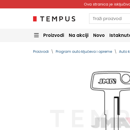
Ova stranica je isključ
Proizvodi
Na akciji
Novo
Istaknut
Proizvodi
Program auto ključeva i opreme
Auto k