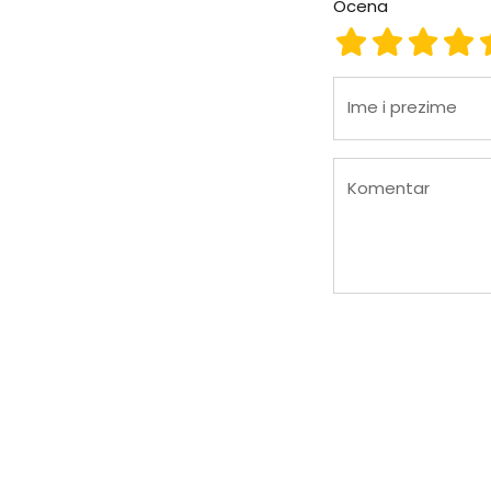
Ocena
Ocena 1
Ocena 2
Ocena
Oc
Ime i prezime
Komentar