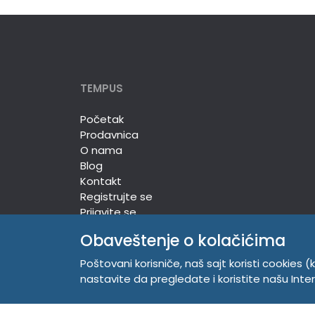
TEMPUS
Početak
Prodavnica
O nama
Blog
Kontakt
Registrujte se
Prijavite se
Obaveštenje o kolačićima
Poštovani korisniče, naš sajt koristi cookies (k
TEMPUS DOO
nastavite da pregledate i koristite našu Int
Trg Komenskog 2, 21000