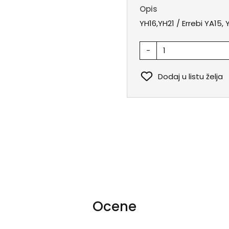
Opis
YH16,YH21 / Errebi YA15,
-
Dodaj u listu želja
Ocene