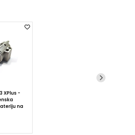
3 XPlus -
enska
ateriju na