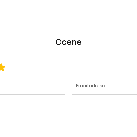
Ocene
 3
ena 4
Ocena 5
Email adresa