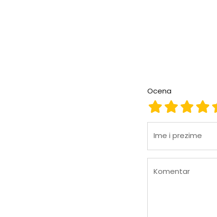
Ocena
Ocena 1
Ocena 2
Ocena
Oc
Ime i prezime
Komentar