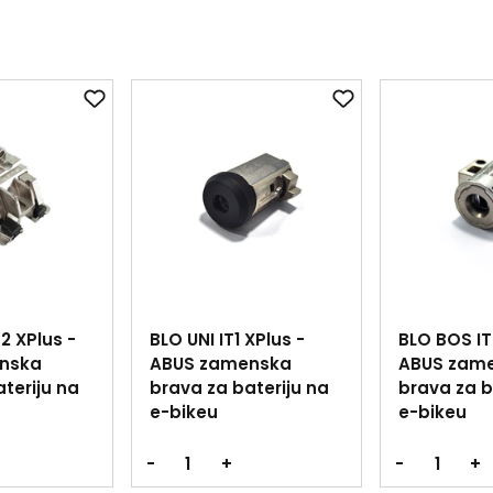
2 XPlus -
BLO UNI IT1 XPlus -
BLO BOS IT
nska
ABUS zamenska
ABUS zam
teriju na
brava za bateriju na
brava za b
e-bikeu
e-bikeu
-
+
-
+