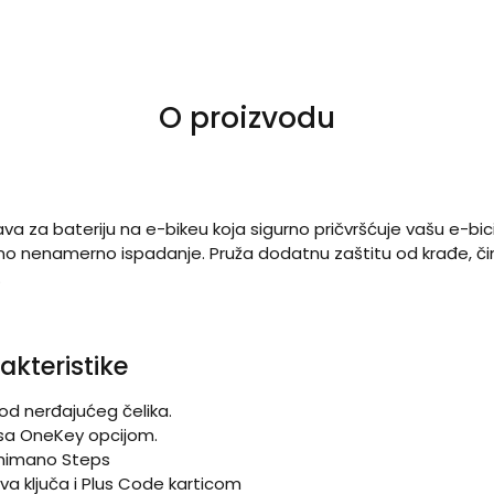
O proizvodu
 za bateriju na e-bikeu koja sigurno pričvršćuje vašu e-bicik
eno nenamerno ispadanje. Pruža dodatnu zaštitu od krađe, či
.
akteristike
 od nerđajućeg čelika.
r sa OneKey opcijom.
Shimano Steps
dva ključa i Plus Code karticom