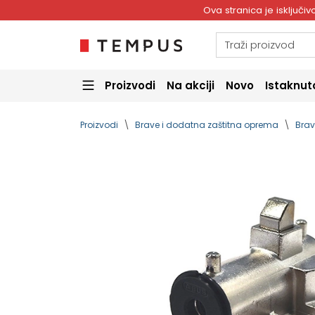
Ova stranica je isključ
Proizvodi
Na akciji
Novo
Istaknut
Proizvodi
Brave i dodatna zaštitna oprema
Brav