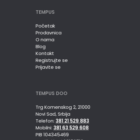
TEMPUS
Početak
Prodavnica
O nama
Blog
Kontakt
Registrujte se
Prijavite se
TEMPUS DOO
Trg Komenskog 2, 21000
Novi Sad, Srbija
Telefon:
381 21 529 883
Mobilni:
381 63 529 608
PIB 104345469