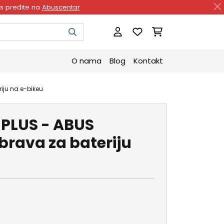
as pređite na
Abuscentar
O nama
Blog
Kontakt
iju na e-bikeu
 PLUS - ABUS
rava za bateriju