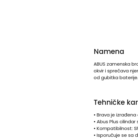
Namena
ABUS zamenska brava
okvir i sprečava nj
od gubitka baterije
Tehničke kar
• Brava je izrađena
• Abus Plus cilinda
• Kompatibilnost: 
• Isporučuje se sa 