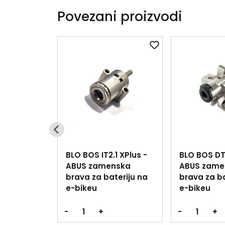
Povezani proizvodi
BLO BOS IT2.1 XPlus -
BLO BOS DT
ABUS zamenska
ABUS zame
brava za bateriju na
brava za ba
e-bikeu
e-bikeu
-
+
-
+