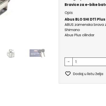
Bravice za e-bike bat
Opis
Abus BLO SHI DT1 Plus
ABUS zamenska brava za
Shimano
Abus Plus cilindar
-
Dodaj u listu želja