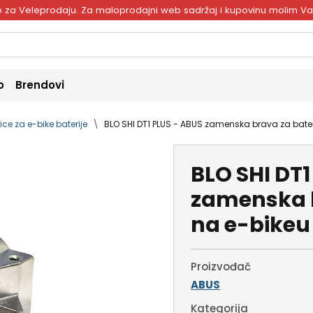
ivo za Veleprodaju. Za maloprodajni web sadržaj i kupovinu molim V
o
Brendovi
ice za e-bike baterije
BLO SHI DT1 PLUS - ABUS zamenska brava za bater
BLO SHI DT1
zamenska b
na e-bikeu
Proizvođač
ABUS
Kategorija