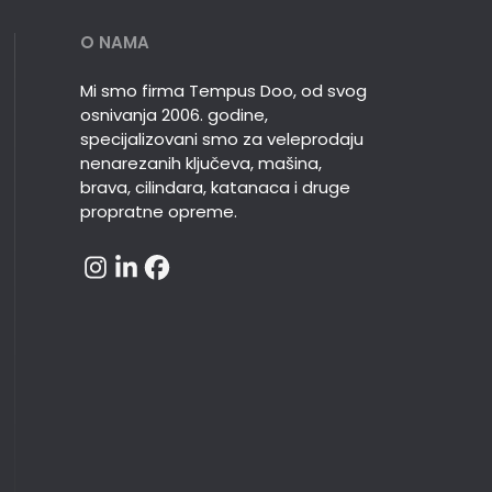
O NAMA
Mi smo firma Tempus Doo, od svog
osnivanja 2006. godine,
specijalizovani smo za veleprodaju
nenarezanih ključeva, mašina,
brava, cilindara, katanaca i druge
propratne opreme.