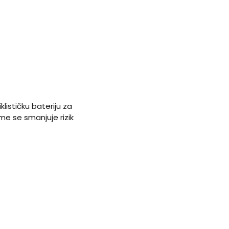
lističku bateriju za
me se smanjuje rizik