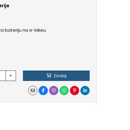
erije
 bateriju na e-bikeu
+
Dodaj