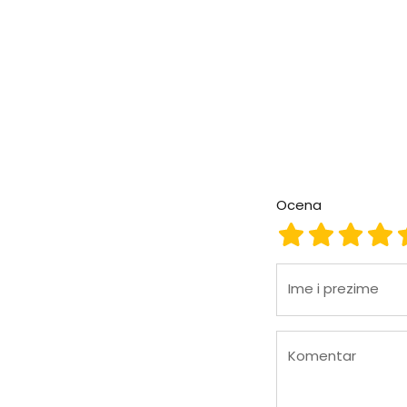
Ocena
Ocena 1
Ocena 2
Ocena
Oc
Ime i prezime
Komentar