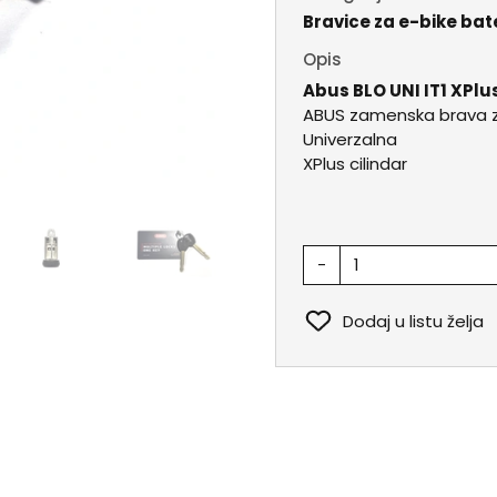
Bravice za e-bike bat
Opis
Abus BLO UNI IT1 XPlu
ABUS zamenska brava za
Univerzalna
XPlus cilindar
-
Dodaj u listu želja