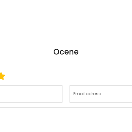
Ocene
 3
ena 4
Ocena 5
Email adresa