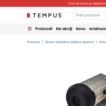
Ova stranica je isključ
Proizvodi
Na akciji
Novo
Istaknut
Proizvodi
Brave i dodatna zaštitna oprema
Brav