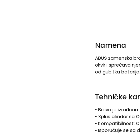
Namena
ABUS zamenska brava
okvir i sprečava nj
od gubitka baterije
Tehničke kar
• Brava je izrađena
• Xplus cilindar sa
• Kompatibilnost:
• Isporučuje se sa 