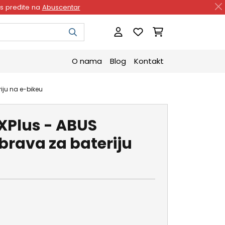
as pređite na
Abuscentar
O nama
Blog
Kontakt
iju na e-bikeu
 XPlus - ABUS
rava za bateriju