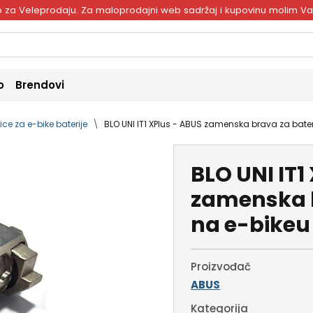
ivo za Veleprodaju. Za maloprodajni web sadržaj i kupovinu molim V
o
Brendovi
ice za e-bike baterije
BLO UNI IT1 XPlus - ABUS zamenska brava za bater
BLO UNI IT1
zamenska b
na e-bikeu
Proizvođač
ABUS
Kategorija