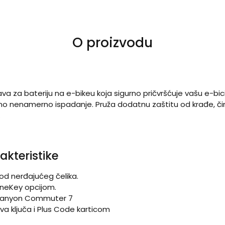
O proizvodu
 za bateriju na e-bikeu koja sigurno pričvršćuje vašu e-bicik
eno nenamerno ispadanje. Pruža dodatnu zaštitu od krađe, či
.
akteristike
 od nerđajućeg čelika.
 OneKey opcijom.
 Canyon Commuter 7
dva ključa i Plus Code karticom