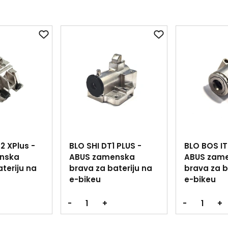
2 XPlus -
BLO SHI DT1 PLUS -
BLO BOS IT2
nska
ABUS zamenska
ABUS zam
teriju na
brava za bateriju na
brava za b
e-bikeu
e-bikeu
-
+
-
+