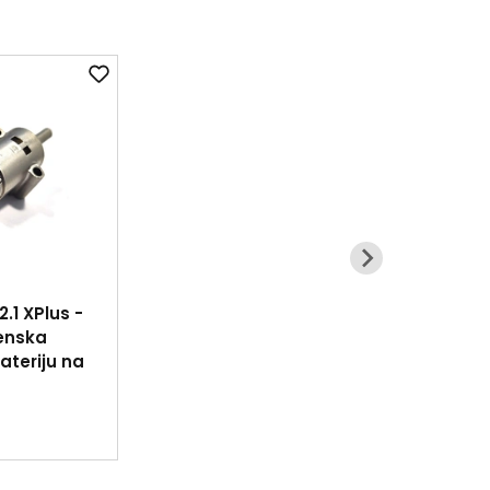
.1 XPlus -
enska
ateriju na