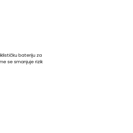
lističku bateriju za
me se smanjuje rizik