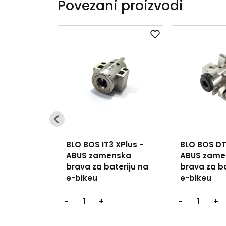
Povezani proizvodi
BLO BOS IT3 XPlus -
BLO BOS DT
ABUS zamenska
ABUS zame
brava za bateriju na
brava za ba
e-bikeu
e-bikeu
-
+
-
+