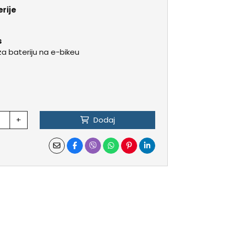
erije
s
 bateriju na e-bikeu
+
Dodaj