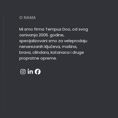
O NAMA
Mi smo firma Tempus Doo, od svog
osnivanja 2006. godine,
specijalizovani smo za veleprodaju
nenarezanih ključeva, mašina,
brava, cilindara, katanaca i druge
propratne opreme.