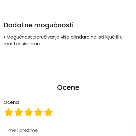
Dodatne mogućnosti
• Mogućnost poručivanja više cilindara na isti ključ ili u
master sistemu
Ocene
Ocena
Ocena 1
Ocena 2
Ocena 3
Ocena 4
Ocena 5
Ime i prezime