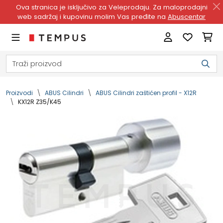
Ova stranica je isključivo za Veleprodaju. Za maloprodajni
web sadržaj i kupovinu molim Vas pređite na
Abuscentar
Proizvodi
ABUS Cilindri
ABUS Cilindri zaštićen profil - X12R
KX12R Z35/K45