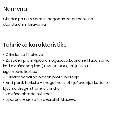
Namena
Cilindar po EURO profilu pogodan za primenu na
standardnim bravama
Tehničke karakteristike
• Cilindar sa 12 pinova
• Zaštićen profil ključa omogućava kopiranje ključa samo
kod ovlašćenog lica (TEMPUS DOO) isključivo uz
sigurnosnu karticu
• Cilindar dodatno ojačan protiv bušenja
• Anti panik funkcija - mogućnost otključavanja i kada je
ključ sa druge strane u cilindru
• Završna obrada nikl-mat
• Isporučuje se sa 5 specijalnih ključeva