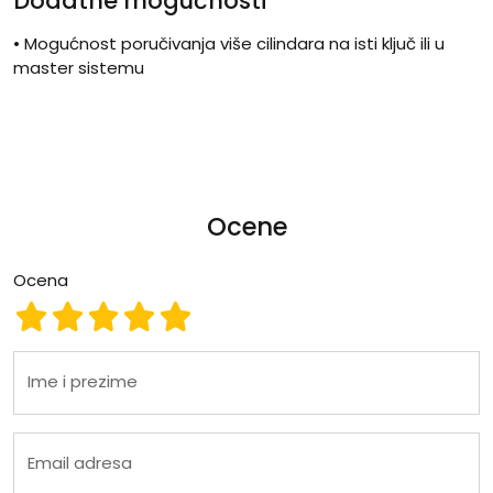
Dodatne mogućnosti
• Mogućnost poručivanja više cilindara na isti ključ ili u
master sistemu
Ocene
Ocena
Ocena 1
Ocena 2
Ocena 3
Ocena 4
Ocena 5
Ime i prezime
Email adresa