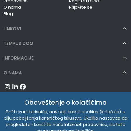
Prodavnica
Registrujte se
O nama
Prijavite se
Blog
LINKOVI
TEMPUS DOO
INFORMACIJE
O NAMA
Obaveštenje o kolačićima
Poštovani korisniče, naš sajt koristi cookies (kolačiće) u
cilju poboljšanja korisničkog iskustva. Ukoliko nastavite da
pregledate i koristite našu Internet prodavnicu, slažete
se sa upotrebom kolačića.