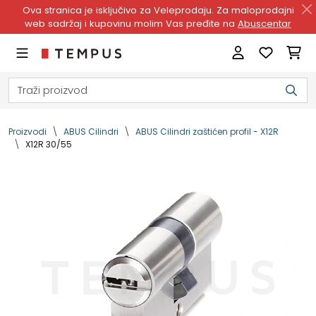
Ova stranica je isključivo za Veleprodaju. Za maloprodajni
web sadržaj i kupovinu molim Vas pređite na
Abuscentar
Proizvodi
ABUS Cilindri
ABUS Cilindri zaštićen profil - X12R
X12R 30/55