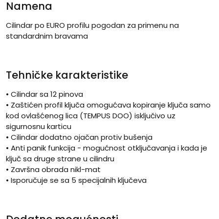
Namena
Cilindar po EURO profilu pogodan za primenu na
standardnim bravama
Tehničke karakteristike
• Cilindar sa 12 pinova
• Zaštićen profil ključa omogućava kopiranje ključa samo
kod ovlašćenog lica (TEMPUS DOO) isključivo uz
sigurnosnu karticu
• Cilindar dodatno ojačan protiv bušenja
• Anti panik funkcija - mogućnost otključavanja i kada je
ključ sa druge strane u cilindru
• Završna obrada nikl-mat
• Isporučuje se sa 5 specijalnih ključeva