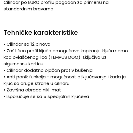
Cilindar po EURO profilu pogodan za primenu na
standardnim bravama
Tehničke karakteristike
• Cilindar sa 12 pinova
• Zaštićen profil ključa omogućava kopiranje ključa samo
kod ovlašćenog lica (TEMPUS DOO) isključivo uz
sigurnosnu karticu
• Cilindar dodatno ojačan protiv bušenja
• Anti panik funkcija - mogućnost otključavanja i kada je
ključ sa druge strane u cilindru
• Završna obrada nikl-mat
• Isporučuje se sa 5 specijalnih ključeva