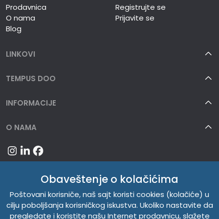
Prodavnica
Registrujte se
O nama
Prijavite se
Blog
LINKOVI
TEMPUS DOO
INFORMACIJE
O NAMA
Obaveštenje o kolačićima
Poštovani korisniče, naš sajt koristi cookies (kolačiće) u
cilju poboljšanja korisničkog iskustva. Ukoliko nastavite da
pregledate i koristite našu Internet prodavnicu, slažete