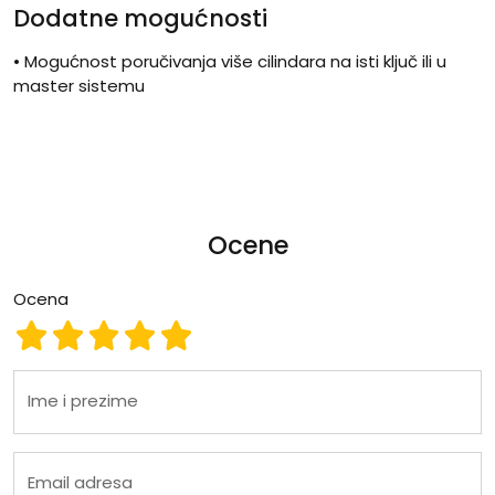
Dodatne mogućnosti
• Mogućnost poručivanja više cilindara na isti ključ ili u
master sistemu
Ocene
Ocena
Ocena 1
Ocena 2
Ocena 3
Ocena 4
Ocena 5
Ime i prezime
Email adresa