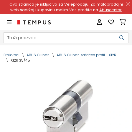
Ova stranica je isključivo za Veleprodaju. Za maloprodajni
web sadržaj i kupovinu molim Vas pređite na
Abuscentar
Proizvodi
ABUS Cilindri
ABUS Cilindri zaštićen profil - X12R
X12R 35/45