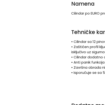
Namena
Cilindar po EURO p
Tehničke kar
• Cilindar sa 12 pin
• Zaštićen profil 
isključivo uz sigurn
• Cilindar dodatno 
• Anti panik funkcij
• Završna obrada n
• Isporučuje se sa 5