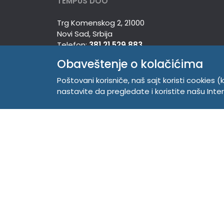
TEMPUS DOO
Trg Komenskog 2, 21000
Novi Sad, Srbija
Telefon:
381 21 529 883
Mobilni:
381 63 529 608
Obaveštenje o kolačićima
PIB 104345469
Matični broj 20150718
Poštovani korisniče, naš sajt koristi cookies (k
nastavite da pregledate i koristite našu Int