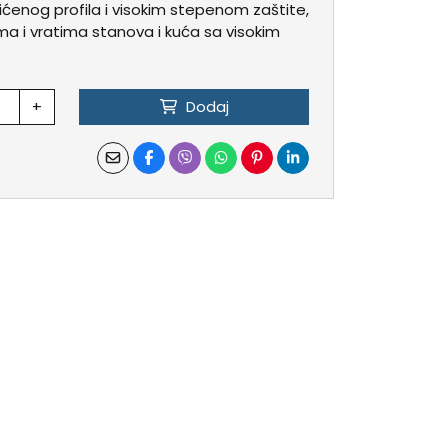
tićenog profila i visokim stepenom zaštite,
ma i vratima stanova i kuća sa visokim
+
Dodaj