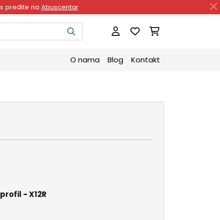
as pređite na
Abuscentar
O nama
Blog
Kontakt
profil - X12R