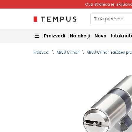
Ova stranica je isključ
Proizvodi
Na akciji
Novo
Istaknut
Proizvodi
ABUS Cilindri
ABUS Cilindri zaštićen prof