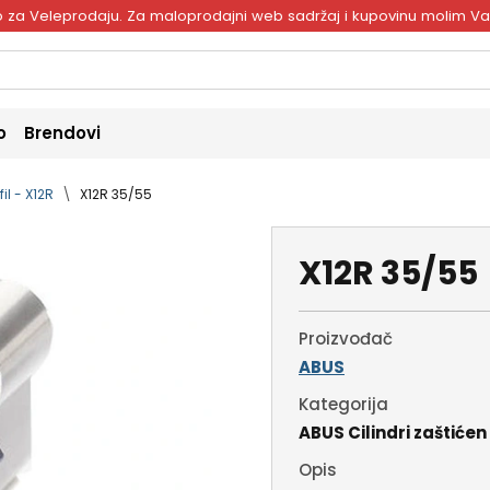
ivo za Veleprodaju. Za maloprodajni web sadržaj i kupovinu molim V
o
Brendovi
il - X12R
X12R 35/55
X12R 35/55
Proizvođač
ABUS
Kategorija
ABUS Cilindri zaštićen 
Opis