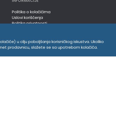
INFORMACIJE
Politika o kolačićima
Uslovi korišćenja
Politika privatnosti
olačiće) u cilju poboljšanja korisničkog iskustva. Ukoliko
ernet prodavnicu, slažete se sa upotrebom kolačića.