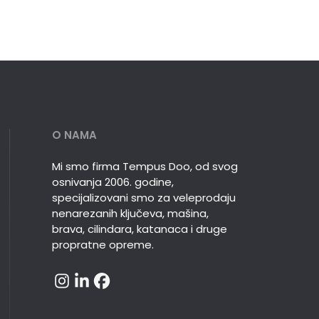
O NAMA
Mi smo firma Tempus Doo, od svog
osnivanja 2006. godine,
specijalizovani smo za veleprodaju
nenarezanih ključeva, mašina,
brava, cilindara, katanaca i druge
propratne opreme.