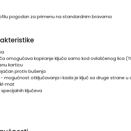
rofilu pogodan za primenu na standardnim bravama
akteristike
ova
ključa omogućava kopiranje ključa samo kod ovlašćenog lica 
osnu karticu
ojačan protiv bušenja
a - mogućnost otključavanja i kada je ključ sa druge strane u c
ikl-mat
 specijalnih ključeva