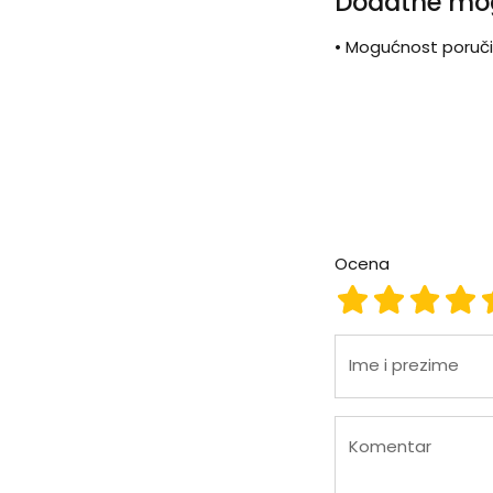
Dodatne mo
• Mogućnost poručiva
Ocena
Ocena 1
Ocena 2
Ocena
Oc
Ime i prezime
Komentar