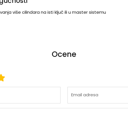
gućnosti
nja više cilindara na isti ključ ili u master sistemu
Ocene
 3
ena 4
Ocena 5
Email adresa