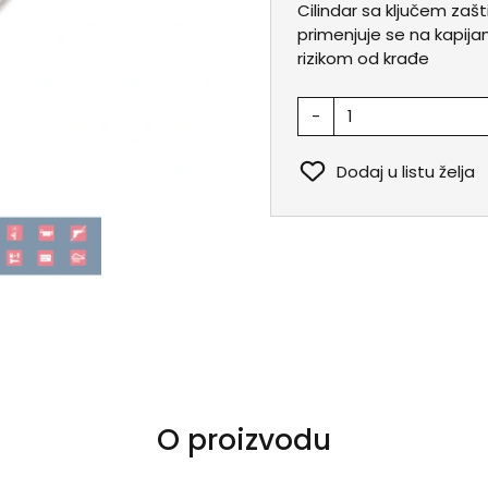
Cilindar sa ključem zaš
primenjuje se na kapija
rizikom od krađe
-
Dodaj u listu želja
O proizvodu