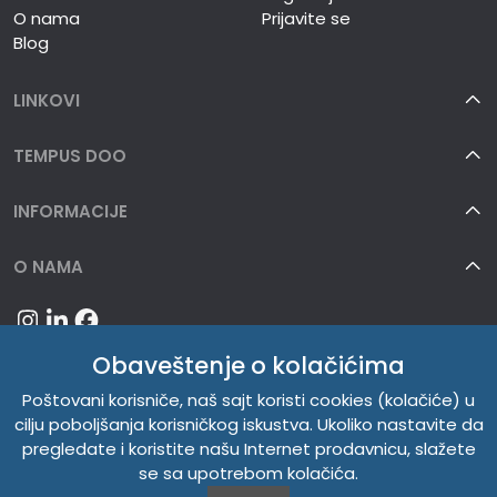
O nama
Prijavite se
Blog
LINKOVI
TEMPUS DOO
INFORMACIJE
O NAMA
Obaveštenje o kolačićima
Poštovani korisniče, naš sajt koristi cookies (kolačiće) u
cilju poboljšanja korisničkog iskustva. Ukoliko nastavite da
pregledate i koristite našu Internet prodavnicu, slažete
se sa upotrebom kolačića.