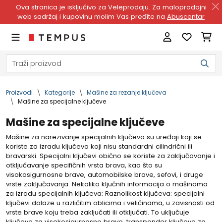
Ova stranica je isključivo za Veleprodaju. Za maloprodajni
web sadržaj i kupovinu molim Vas pređite na
Abuscentar
Proizvodi
Kategorije
Mašine za rezanje ključeva
Mašine za specijalne ključeve
Mašine za specijalne ključeve
Mašine za narezivanje specijalnih ključeva su uređaji koji se
koriste za izradu ključeva koji nisu standardni cilindrični ili
bravarski. Specijalni ključevi obično se koriste za zaključavanje i
otključavanje specifičnih vrsta brava, kao što su
visokosigurnosne brave, automobilske brave, sefovi, i druge
vrste zaključavanja. Nekoliko ključnih informacija o mašinama
za izradu specijalnih ključeva: Raznolikost ključeva: specijalni
ključevi dolaze u različitim oblicima i veličinama, u zavisnosti od
vrste brave koju treba zaključati ili otključati. To uključuje
ključeve za visokosigurnosne brave, transponder ključeve za