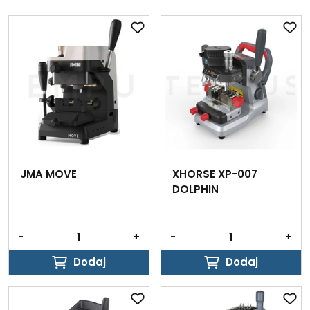
JMA MOVE
XHORSE XP-007
DOLPHIN
-
+
-
+
Dodaj
Dodaj
Dodaj
Dodaj