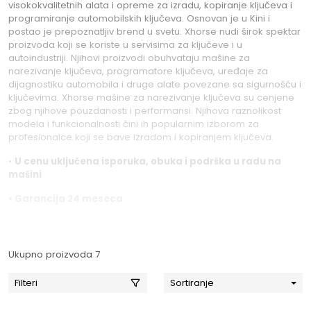
visokokvalitetnih alata i opreme za izradu, kopiranje ključeva i
programiranje automobilskih ključeva. Osnovan je u Kini i
postao je prepoznatljiv brend u svetu. Xhorse nudi širok spektar
proizvoda koji se koriste u servisima za ključeve i u
autoindustriji. Njihovi proizvodi obuhvataju mašine za
narezivanje ključeva, programatore ključeva, uređaje za
dijagnostiku automobila i druge alate povezane sa sigurnošću i
ključevima. Xhorse mašine za narezivanje ključeva su cenjene
zbog njihove pouzdanosti i performansi. Njihova raznolikost
modela i funkcionalnosti čini ih popularnim izborom za
profesionalce koji se bave izradom i kopiranjem ključeva.
•
U cenu uključena isporuka, obuka i podrška u radu na
mašini
• Garancija 24 meseca
Ukupno proizvoda 7
Filteri
Sortiranje