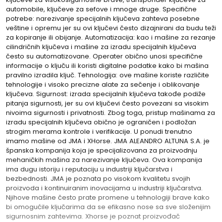
automobile, ključeve za sefove i mnoge druge. Specifične
potrebe: narezivanje specijalnih ključeva zahteva posebne
veštine i opremu jer su ovi ključevi često dizajnirani da budu teži
za kopiranje ili obijanje. Automatizacija: kao i mašine za rezanje
cilindričnih ključeva i mašine za izradu specijalnih ključeva
često su automatizovane. Operater obično unosi specifične
informacije o ključu ili koristi digitalne podatke kako bi mašina
pravilno izradila ključ. Tehnologija: ove mašine koriste različite
tehnologije i visoko precizne alate za sečenje i oblikovanje
ključeva. Sigurnost: izrada specijalnih ključeva takođe podiže
pitanja sigurnosti, jer su ovi ključevi često povezani sa visokim
nivoima sigurnosti i privatnosti. Zbog toga, pristup mašinama za
izradu specijalnih ključeva obično je ograničen i podložan
strogim merama kontrole i verifikacije. U ponudi trenutno
imamo mašine od JMA i XHorse. JMA ALEANDRO ALTUNA S.A. je
španska kompanija koja je specijalizovana za proizvodnju
mehaničkih mašina za narezivanje ključeva. Ova kompanija
ima dugu istoriju i reputaciju u industriji ključarstva i
bezbednosti. JMA je poznata po visokom kvalitetu svojih
proizvoda i kontinuiranim inovacijama u industriji ključarstva.
Njihove mašine često prate promene u tehnologiji brave kako
bi omogućile ključarima da se efikasno nose sa sve složenijim
sigurnosnim zahtevima. Xhorse je poznat proizvođač