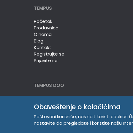
TEMPUS
Početak
Prodavnica
O nama
Blog
Kontakt
Registrujte se
Prijavite se
TEMPUS DOO
Trg Komenskog 2, 21000
Novi Sad, Srbija
Obaveštenje o kolačićima
Telefon:
381 21 529 883
Poštovani korisniče, naš sajt koristi cookies (k
Mobilni:
381 63 529 608
nastavite da pregledate i koristite našu Int
PIB 104345469
Matični broj 20150718