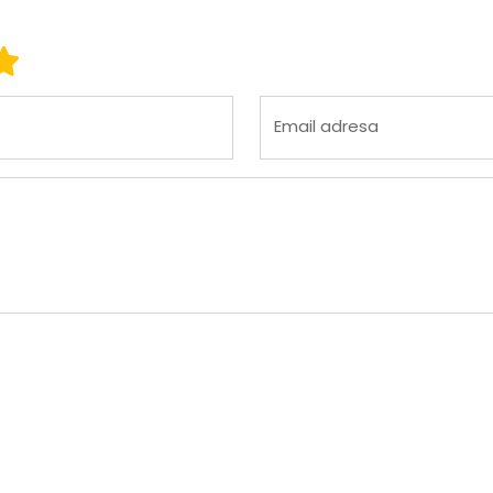
 3
ena 4
Ocena 5
Email adresa