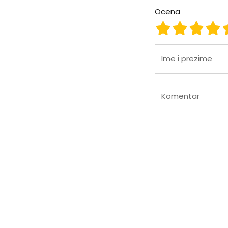
Ocena
Ocena 1
Ocena 2
Ocena
Oc
Ime i prezime
Komentar