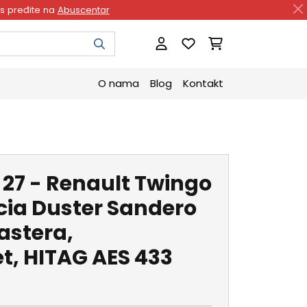
as pređite na
Abuscentar
O nama
Blog
Kontakt
 27 - Renault Twingo
ia Duster Sandero
tastera,
t, HITAG AES 433