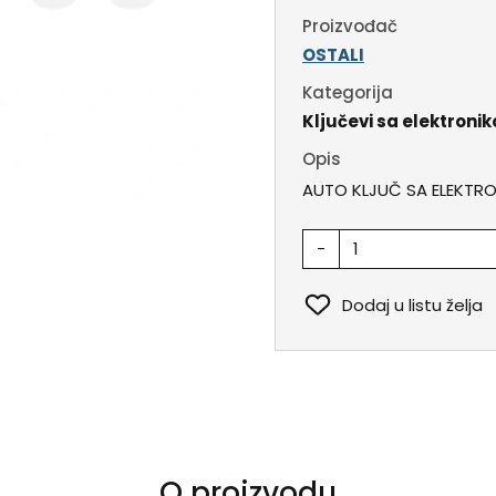
Proizvođač
OSTALI
Kategorija
Ključevi sa elektroni
Opis
AUTO KLJUČ SA ELEKTR
-
Dodaj u listu želja
O proizvodu