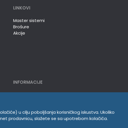
LINKOVI
Master sistemi
Brošure
Akcije
INFORMACIJE
Politika o kolačićima
Uslovi korišćenja
Politika privatnosti
olačiće) u cilju poboljšanja korisničkog iskustva. Ukoliko
ernet prodavnicu, slažete se sa upotrebom kolačića.