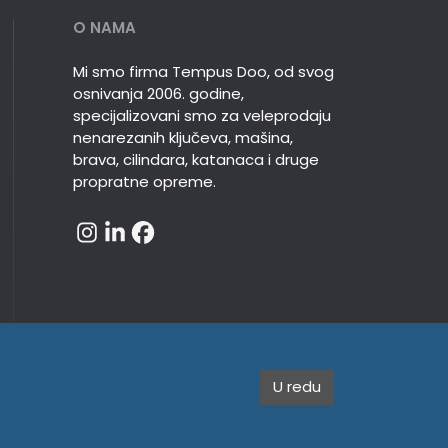
O NAMA
Mi smo firma Tempus Doo, od svog
osnivanja 2006. godine,
specijalizovani smo za veleprodaju
nenarezanih ključeva, mašina,
brava, cilindara, katanaca i druge
propratne opreme.
U redu