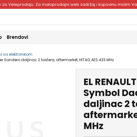
ivo za Veleprodaju. Za maloprodajni web sadržaj i kupovinu molim V
o
Brendovi
vi sa elektronikom
r Sandero daljinac 2 tastera, aftermarket, HITAG AES 433 MHz
EL RENAULT
Symbol Dac
daljinac 2 
aftermarke
MHz