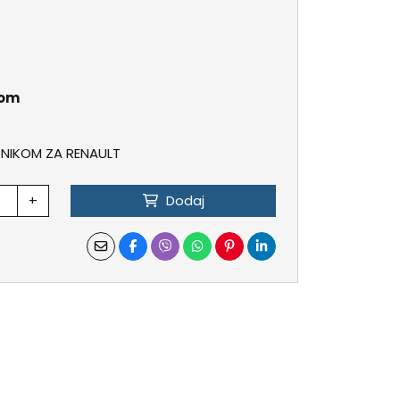
kom
ONIKOM ZA RENAULT
+
Dodaj