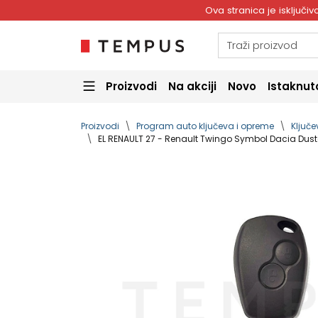
Ova stranica je isključ
Proizvodi
Na akciji
Novo
Istaknut
Proizvodi
Program auto ključeva i opreme
Ključe
EL RENAULT 27 - Renault Twingo Symbol Dacia Duste