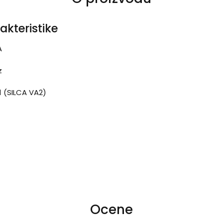
akteristike
A
z
1 (SILCA VA2)
Ocene